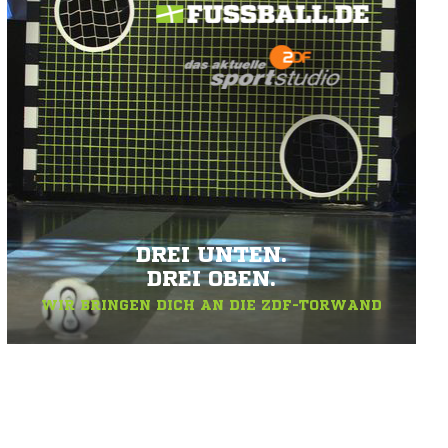
DREI UNTEN.
DREI OBEN.
WIR BRINGEN DICH AN DIE ZDF-TORWAND