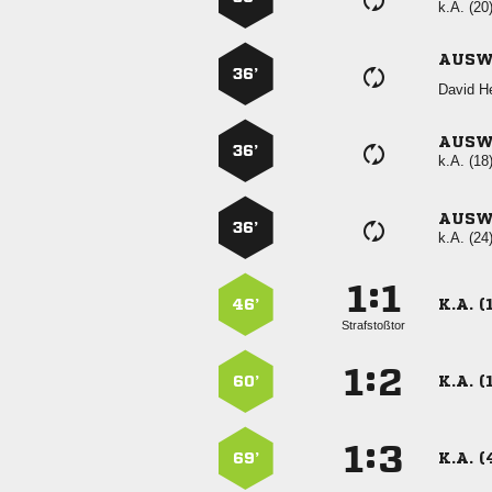
k.A. (20
AUSW
36’
 
AUSW
36’
k.A. (18
AUSW
36’
k.A. (24
:


46’
K.A. (
Strafstoßtor
:


60’
K.A. (
:


69’
K.A. (