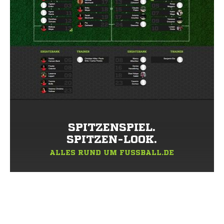
SPITZENSPIEL.
SPITZEN-LOOK.
ALLES RUND UM FUSSBALL.DE