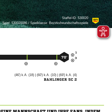
Staffel-ID:
530020
Spiel:
530020086 / Spielklasse: Bezirksfreundschaftsspiele

70’

(46') k.A. (18) | (60') k.A. (10) | (69') k.A. (4)
BAHLINGER SC 2
 DEINE MANNSCHAFT UND IHRE FANS, INDEM