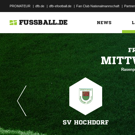
PROMATEUR
|
dfb.de
|
dfb-efootball.de
|
Fan Club Nationalmannschaft
|
Partner
FUSSBALL.DE
NEWS
L
F

Rasenpl
SV HOCHDORF