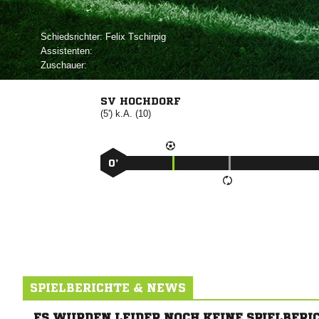
Schiedsrichter:
 
Assistenten:
Zuschauer:
SV HOCHDORF
(5') k.A. (10)
0’
SPIELBERICHTE & NEWS
ES WURDEN LEIDER NOCH KEINE SPIELBERI