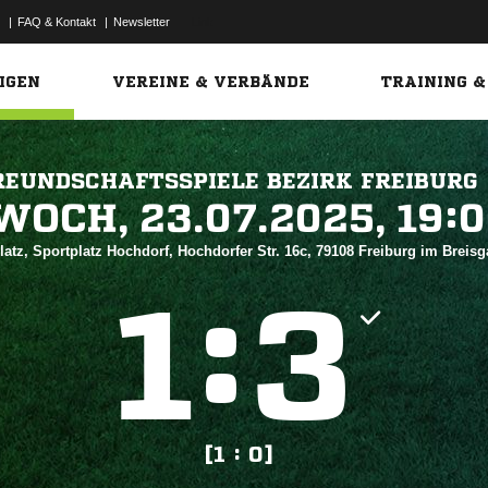
|
FAQ & Kontakt
|
Newsletter
Link
IGEN
VEREINE & VERBÄNDE
TRAINING &
REUNDSCHAFTSSPIELE BEZIRK FREIBURG
 


atz, Sportplatz Hochdorf, Hochdorfer Str. 16c, 79108 Freiburg im Breis
:


[1 : 0]