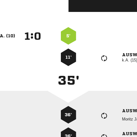
:


A. (10)
5’
AUSW
11’
k.A. (15
35'
AUSW
36’
 
AUSW
36’