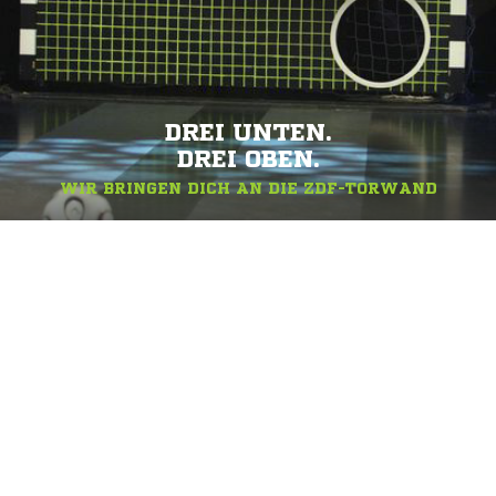
DREI UNTEN.
DREI OBEN.
WIR BRINGEN DICH AN DIE ZDF-TORWAND