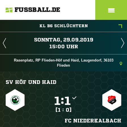
FUSSBALL.DE
KL B6 SCHLÜCHTERN
 
 
Rasenplatz, RP Flieden-Höf und Haid, Laugendorf, 36103
Flieden
SV HÖF UND HAID

:

[1 : 0]
FC NIEDERKALBACH