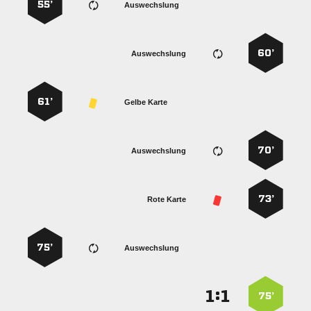
55’
Auswechslung
60’
Auswechslung
61’
Gelbe Karte
70’
Auswechslung
73’
Rote Karte
75’
Auswechslung
:


75’