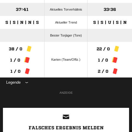
37:41
33:36
Aktuelles Torverhältnis
S | S | N | N | S
S | S | U | S | N
Aktueller Trend
Bester Torjäger (Tore)
38 / 0
22 / 0
Karten (Team/Offiz.)
1 / 0
1 / 0
1 / 0
2 / 0
Legende
ANZEIGE
FALSCHES ERGEBNIS MELDEN