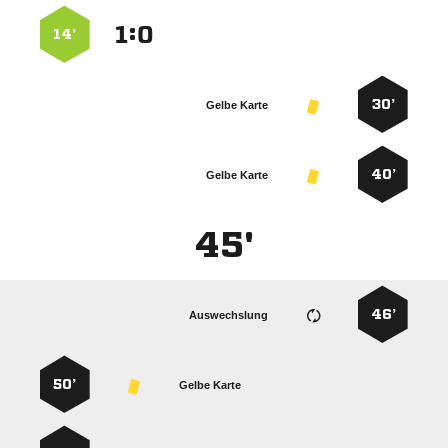
:


14’
30’
Gelbe Karte
40’
Gelbe Karte
45'
46’
Auswechslung
50’
Gelbe Karte