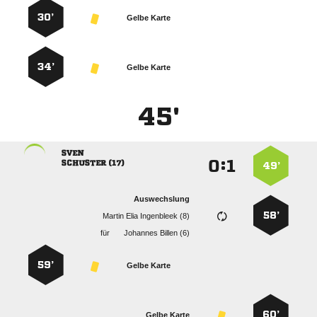
30’
Gelbe Karte
34’
Gelbe Karte
45'

:


 
49’
Auswechslung
58’
   
für
  
59’
Gelbe Karte
60’
Gelbe Karte