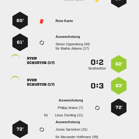
60’
Rote Karte
Auswechslung
61’
  
für
  

:


 
62’
Strafstoßtor

:


 
63’
Auswechslung
72’
  
für
  
Auswechslung
72’
  
für
  