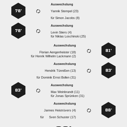
Auswechslung
78’
  
für
  
Auswechslung
78’
  
für
  
Auswechslung
81’
  
für
   
Auswechslung
83’
  
für
   
Auswechslung
83’
  
für
  
Auswechslung
88’
  
für
  