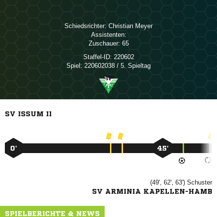
Schiedsrichter:
 
Assistenten:
Zuschauer:
65
Staffel-ID:
220602
Spiel:
220602038 / 5. Spieltag
SV ISSUM II
0’
45’
(49', 62', 63')

SV ARMINIA KAPELLEN-HAMB
SPIELBERICHTE & NEWS