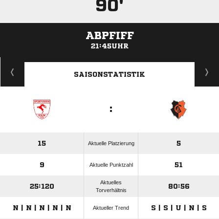
90'
ABPFIFF
21:45UHR
ANZEIGE
SAISONSTATISTIK
:
15
5
Aktuelle Platzierung
9
51
Aktuelle Punktzahl
Aktuelles
25:120
80:56
Torverhältnis
N | N | N | N | N
S | S | U | N | S
Aktueller Trend