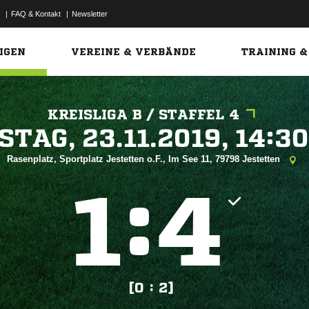
|
FAQ & Kontakt
|
Newsletter
Link
IGEN
VEREINE & VERBÄNDE
TRAINING &
KREISLIGA B / STAFFEL 4
 


Rasenplatz, Sportplatz Jestetten o.F., Im See 11, 79798 Jestetten
:


[0 : 2]