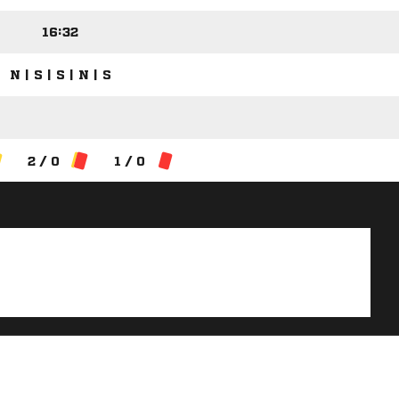
16:32
N | S | S | N | S
2 / 0
1 / 0