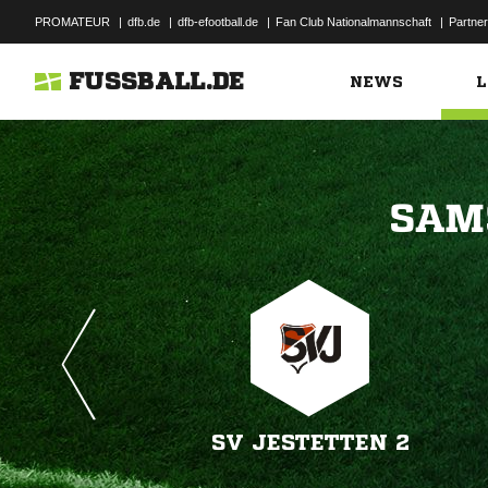
PROMATEUR
|
dfb.de
|
dfb-efootball.de
|
Fan Club Nationalmannschaft
|
Partner
FUSSBALL.DE
NEWS
L

SV JESTETTEN 2