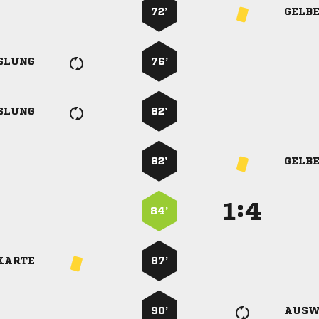
72’
GELB
SLUNG
76’
SLUNG
82’
82’
GELB
:


84’
KARTE
87’
90’
AUSW