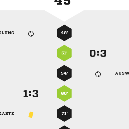
45'
SLUNG
48’
:


51’
54’
AUSW
:


60’
KARTE
71’