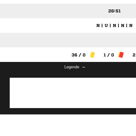
26:51
N | U | N | N | N
36 / 0
1 / 0
2
Legende