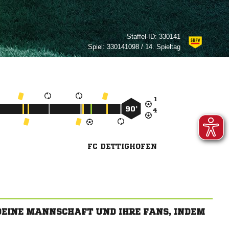
Staffel-ID:
330141
Spiel:
330141098 / 14. Spieltag

90’

FC DETTIGHOFEN
 DEINE MANNSCHAFT UND IHRE FANS, INDEM