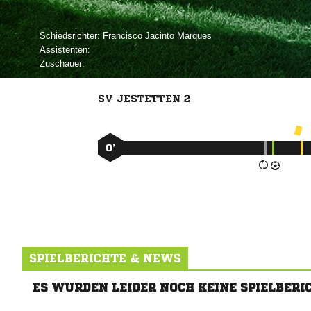
Schiedsrichter:
  
Assistenten:
Zuschauer:
SV JESTETTEN 2
0’
SPIELBERICHTE & NEWS
ES WURDEN LEIDER NOCH KEINE SPIELBERI