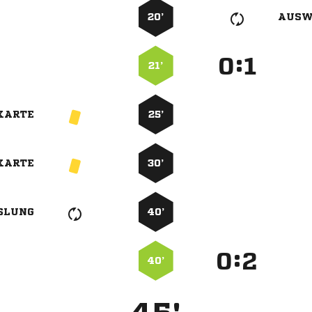
20’
AUSW
:


21’
KARTE
25’
KARTE
30’
SLUNG
40’
:


40’