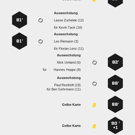
Auswechslung
81’
  
für
  
Auswechslung
81’
  
für
  
Auswechslung
82’
  
für
  
Auswechslung
88’
  
für
  
88’
Gelbe Karte
90 ’
Gelbe Karte
+1