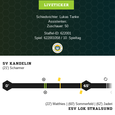
LIVETICKER
Schiedsrichter:
 
Assistenten:
Zuschauer:
50
Staffel-ID:
622001
Spiel:
622001058 / 10. Spieltag
SV KANDELIN
(21')

0’
45’
(22')

| (60')

| (62')

ESV LOK STRALSUND