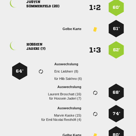

:


 
60’
61’
Gelbe Karte

:


 
62’
Auswechslung
64’
  
für
  
Auswechslung
68’
  
für
  
Auswechslung
74’
  
für
   
80’
Gelbe Karte