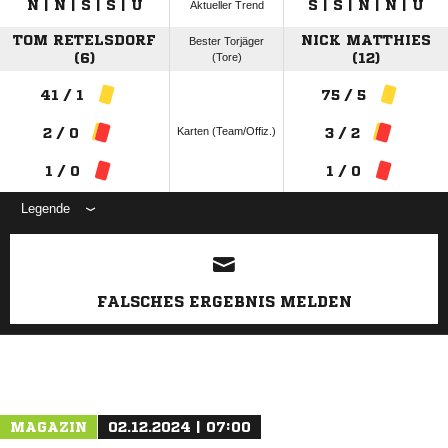
N | N | S | S | U
S | S | N | N | U
Aktueller Trend
TOM RETELSDORF
NICK MATTHIES
Bester Torjäger
(6)
(Tore)
(12)
41 / 1
75 / 5
Karten (Team/Offiz.)
2 / 0
3 / 2
1 / 0
1 / 0
Legende
ANZEIGE
FALSCHES ERGEBNIS MELDEN
MAGAZIN
02.12.2024 | 07:00