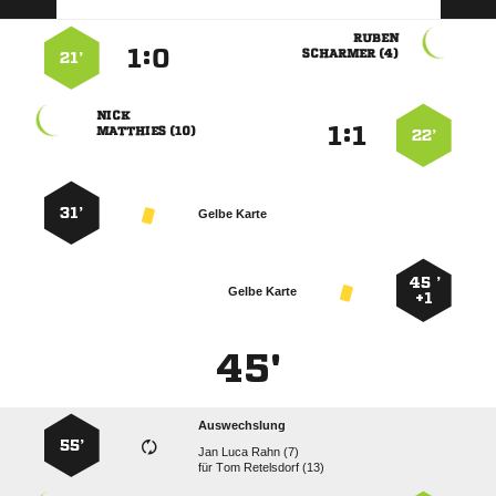

:


 
21’

:


 
22’
31’
Gelbe Karte
45 ’
Gelbe Karte
+1
45'
Auswechslung
55’
   
für
  