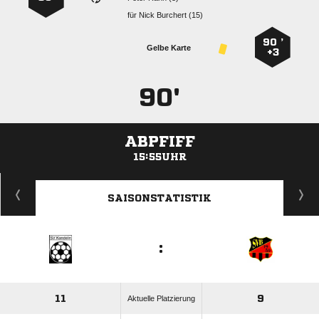
für
  
90 ’
Gelbe Karte
+3
90'
ABPFIFF
15:55UHR
ANZEIGE
SAISONSTATISTIK
:
11
9
Aktuelle Platzierung