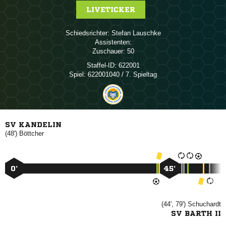
LIVETICKER
Schiedsrichter:
 
Assistenten:
Zuschauer:
50
Staffel-ID:
622001
Spiel:
622001040 / 7. Spieltag
SV KANDELIN
(48')

0’
45’
(44', 79')

SV BARTH II