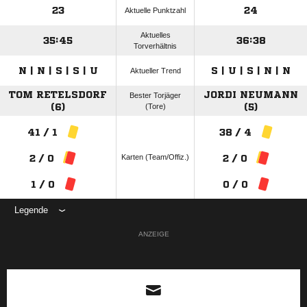
23
24
Aktuelle Punktzahl
Aktuelles
35:45
36:38
Torverhältnis
N | N | S | S | U
S | U | S | N | N
Aktueller Trend
TOM RETELSDORF
JORDI NEUMANN
Bester Torjäger
(6)
(Tore)
(5)
41 / 1
38 / 4
Karten (Team/Offiz.)
2 / 0
2 / 0
1 / 0
0 / 0
Legende
ANZEIGE