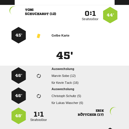

:


 
44’
Strafstoßtor
45’
Gelbe Karte
45'
Auswechslung
46’
  
für
  
Auswechslung
46’
  
für
  

:


 
48’
Strafstoßtor