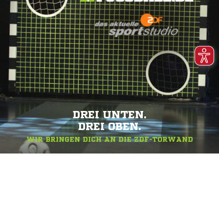
DREI UNTEN.
DREI OBEN.
WIR BRINGEN DICH AN DIE ZDF-TORWAND