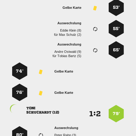
53’
Gelbe Karte
Auswechslung
55’
  
für
  
Auswechslung
65’
  
für
  
74’
Gelbe Karte
76’
Gelbe Karte

:


 
79’
Auswechslung
80’
  