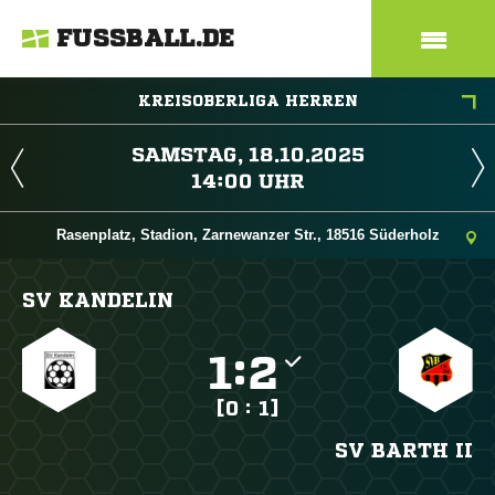
FUSSBALL.DE
KREISOBERLIGA HERREN
 
 
Rasenplatz, Stadion, Zarnewanzer Str., 18516 Süderholz
SV KANDELIN

:

[0 : 1]
SV BARTH II