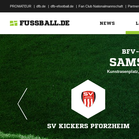
PROMATEUR
|
dfb.de
|
dfb-efootball.de
|
Fan Club Nationalmannschaft
|
Partner
FUSSBALL.DE
NEWS
L
BFV-

Kunstrasenplatz,
SV KICKERS PFORZHEIM