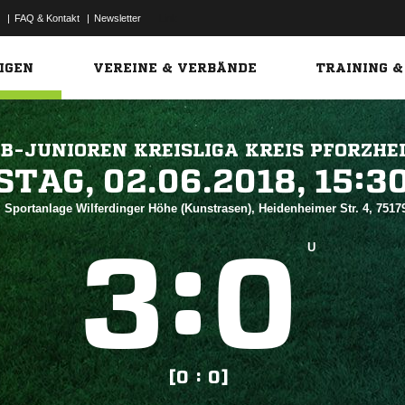
|
FAQ & Kontakt
|
Newsletter
Link
IGEN
VEREINE & VERBÄNDE
TRAINING &
B-JUNIOREN KREISLIGA KREIS PFORZHE
 


 Sportanlage Wilferdinger Höhe (Kunstrasen), Heidenheimer Str. 4, 751
:


U
[0 : 0]