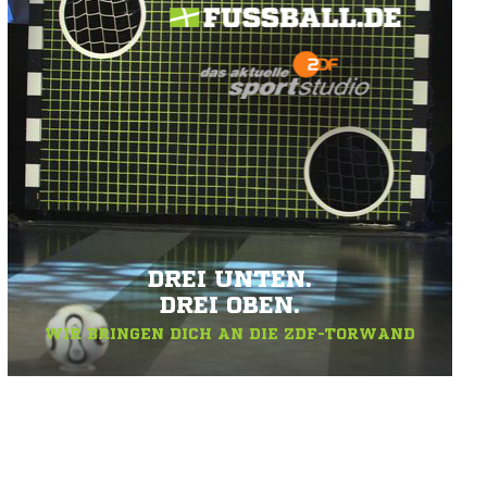
DREI UNTEN.
DREI OBEN.
WIR BRINGEN DICH AN DIE ZDF-TORWAND