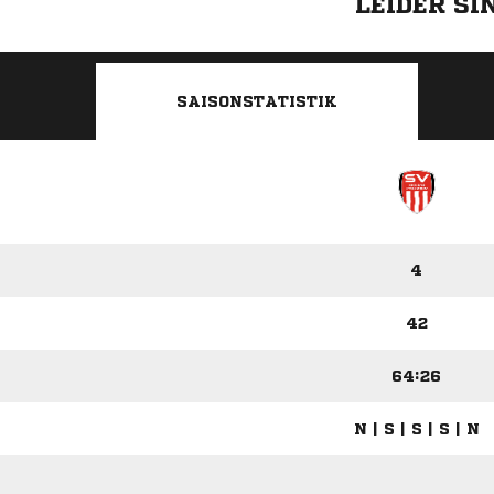
LEIDER S
SAISONSTATISTIK
4
42
64:26
N | S | S | S | N