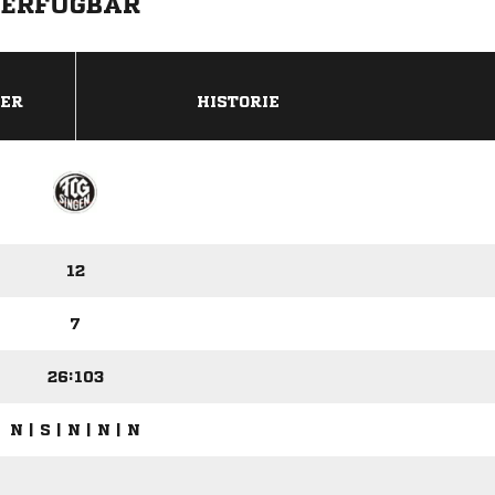
VERFÜGBAR
DER
HISTORIE
12
7
26:103
N | S | N | N | N