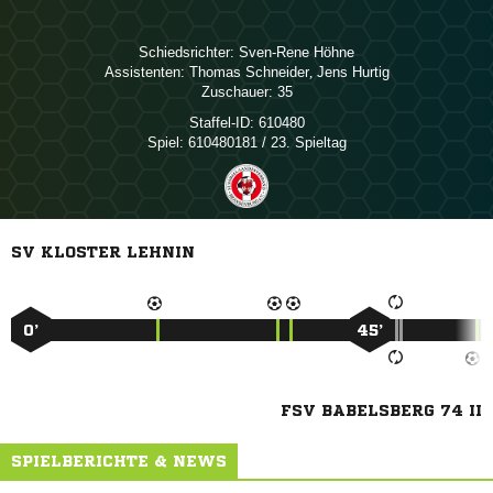
Schiedsrichter:
 
Assistenten:
 
,  
Zuschauer:
35
Staffel-ID:
610480
Spiel:
610480181 / 23. Spieltag
SV KLOSTER LEHNIN
0’
45’
FSV BABELSBERG 74 II
SPIELBERICHTE & NEWS