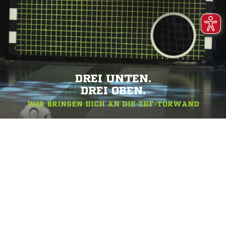
DREI UNTEN.
DREI OBEN.
WIR BRINGEN DICH AN DIE ZDF-TORWAND