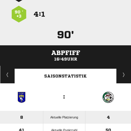
90 ’
:


+3
90'
ABPFIFF
16:49UHR
ANZEIGE
SAISONSTATISTIK
:
8
4
Aktuelle Platzierung
41
50
Aktuelle Punktzahl