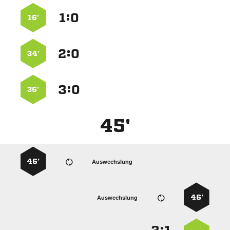
:


16’
:


34’
:


36’
45'
46’
Auswechslung
46’
Auswechslung