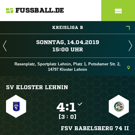
FUSSBALL.DE
KREISLIGA B
 
 
Rasenplatz, Sportplatz Lehnin, Platz 1, Potsdamer Str. 2,
14797 Kloster Lehnin
SV KLOSTER LEHNIN

:

[3 : 0]
FSV BABELSBERG 74 II