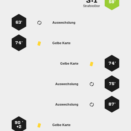
:


58’
Strafstoßtor
63’
Auswechslung
74’
Gelbe Karte
74’
Gelbe Karte
75’
Auswechslung
87’
Auswechslung
90 ’
Gelbe Karte
+2