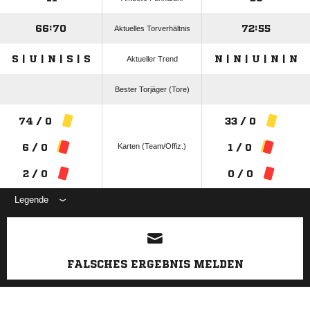
66:70
72:55
Aktuelles Torverhältnis
S | U | N | S | S
N | N | U | N | N
Aktueller Trend
Bester Torjäger (Tore)
74 / 0
33 / 0
Karten (Team/Offiz.)
6 / 0
1 / 0
2 / 0
0 / 0
Legende
ANZEIGE
FALSCHES ERGEBNIS MELDEN