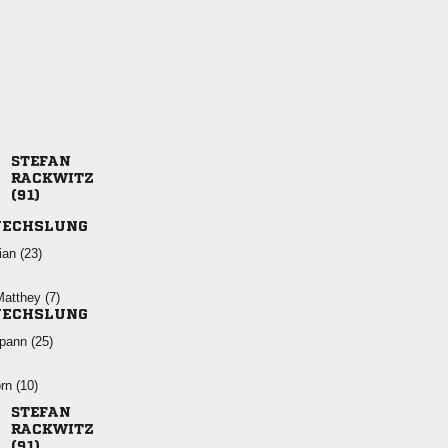



ECHSLUNG
 
 
ECHSLUNG
 
 


