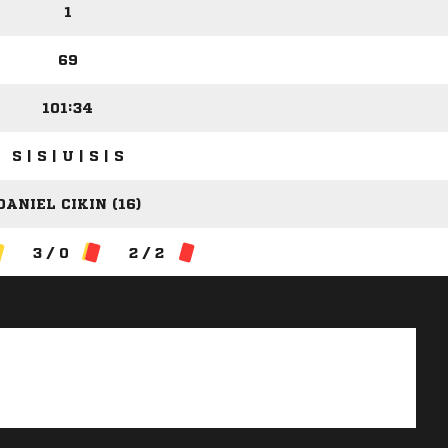
1
69
101:34
S | S | U | S | S
DANIEL CIKIN (16)
3 / 0
2 / 2