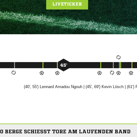
LIVETICKER
45’
(40', 55')
 

| (45', 69')


| (61')
0 BERGE SCHIESST TORE AM LAUFENDEN BAND