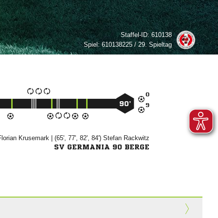
Staffel-ID:
610138
Spiel:
610138225 / 29. Spieltag

90’



| (65', 77', 82', 84')


SV GERMANIA 90 BERGE