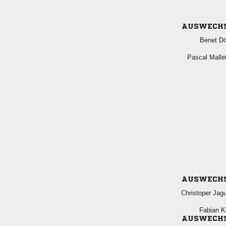
AUSWECH
 
 
AUSWECH
 
 
AUSWECH