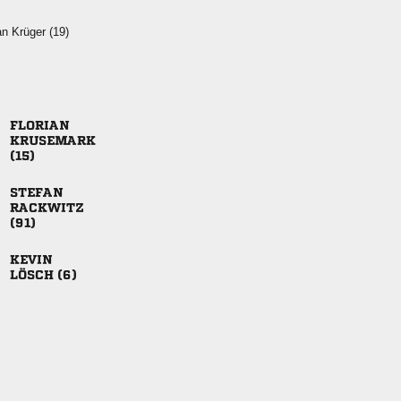
  







 