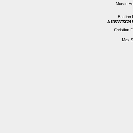
 
 
AUSWECH
 
 