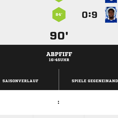
:


84’
90'
ABPFIFF
16:45UHR
ANZEIGE
SAISONVERLAUF
SPIELE GEGENEINAN
: