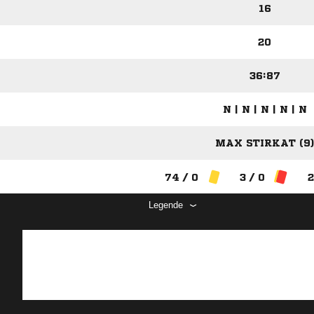
16
20
36:87
N | N | N | N | N
MAX STIRKAT (9)
74 / 0
3 / 0
2
Legende