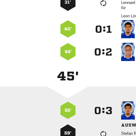
31’

für
 
:


40’
:


45’
45'
:


55’
AUSW
59’
 