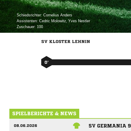
Schiedsrichter:
 
Assistenten:
 
,  
Zuschauer:
100
SV KLOSTER LEHNIN
0’
SPIELBERICHTE & NEWS
SV GERMANIA 9
08.06.2026