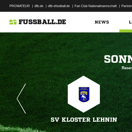
PROMATEUR
|
dfb.de
|
dfb-efootball.de
|
Fan Club Nationalmannschaft
|
Partner
FUSSBALL.DE
NEWS
L

Rasen
SV KLOSTER LEHNIN