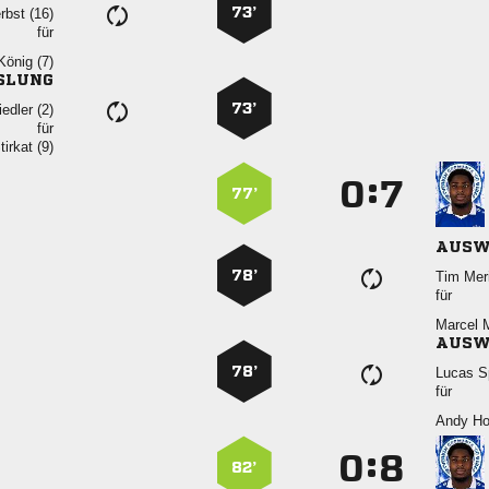
73’
 
für
 
SLUNG
73’
 
für
 
:


77’
AUSW
78’
 
für
 
AUSW
78’
 
für
 
:


82’