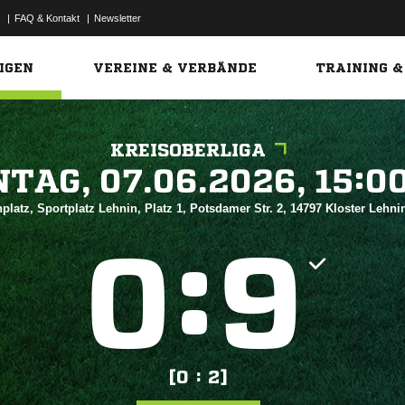
|
FAQ & Kontakt
|
Newsletter
Link
IGEN
VEREINE & VERBÄNDE
TRAINING &
KREISOBERLIGA
 


platz, Sportplatz Lehnin, Platz 1, Potsdamer Str. 2, 14797 Kloster Lehn
:


[0 : 2]