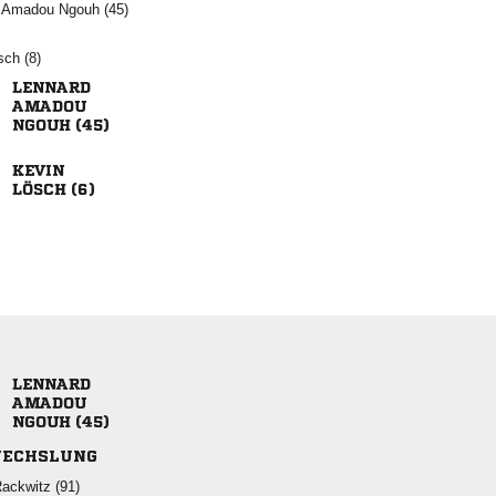
   
 


 

 


 
ECHSLUNG
 