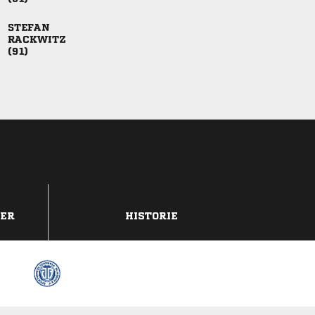



DER
HISTORIE