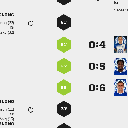
für

SLUNG
61’
 
für
 
:


61’
:


65’
:


69’
SLUNG
73’
 
für
 
SLUNG