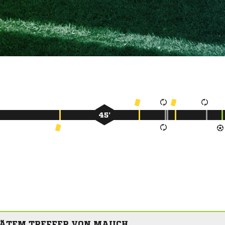
45’
PÄTEM TREFFER VON MAUCH