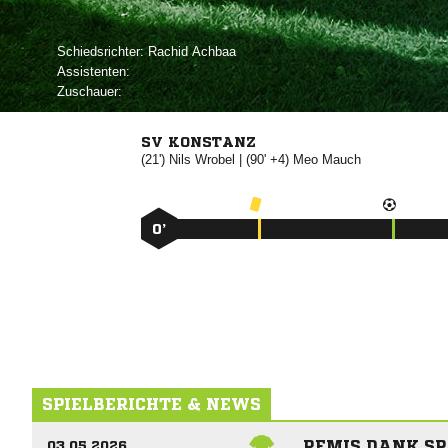
Schiedsrichter:
 
Assistenten:
Zuschauer:
SV KONSTANZ
(21')


| (90' +4)


0’
SPIELBERICHTE & NEWS
REMIS DANK S
03.05.2026