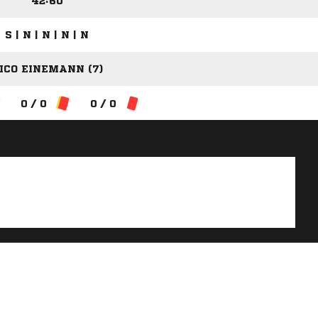
42:60
S | N | N | N | N
ICO EINEMANN (7)
0 / 0
0 / 0