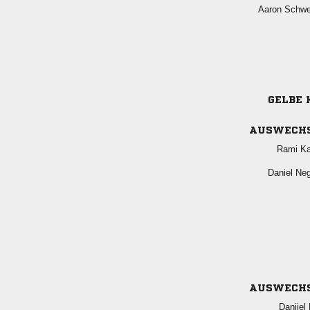
 
GELBE 
AUSWECH
 
 
AUSWECH
 