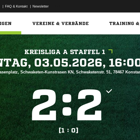
|
FAQ & Kontakt
|
Newsletter
Link
IGEN
VEREINE & VERBÄNDE
TRAINING &
KREISLIGA A STAFFEL 1
 


asenplatz, Schwaketen-Kunstrasen KN, Schwaketenstr. 51, 78467 Konst
:


[1 : 0]