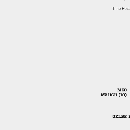
 

 
GELBE 