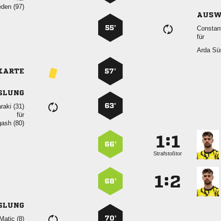
 
AUSW
55’

für
 
KARTE
57’
SLUNG
63’
 
für
 
:


66’
Strafstoßtor
:


68’
SLUNG
70’
 