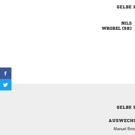
GELBE 

 
GELBE 
AUSWECH
 