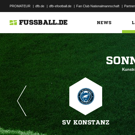
PROMATEUR
|
dfb.de
|
dfb-efootball.de
|
Fan Club Nationalmannschaft
|
Partner
FUSSBALL.DE
NEWS
L

Kunstr
SV KONSTANZ