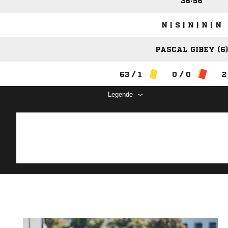
38:56
N | S | N | N | N
PASCAL GIBEY (6)
63 / 1
0 / 0
2
Legende