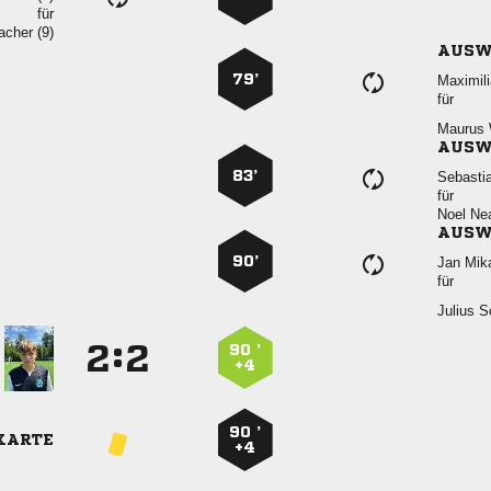
für
 
AUSW
79’

für
 
AUSW
83’

für
 
AUSW
90’
 
für
 
:


90 ’
+4
90 ’
KARTE
+4