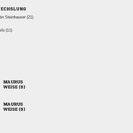
ECHSLUNG
  
 

 

 