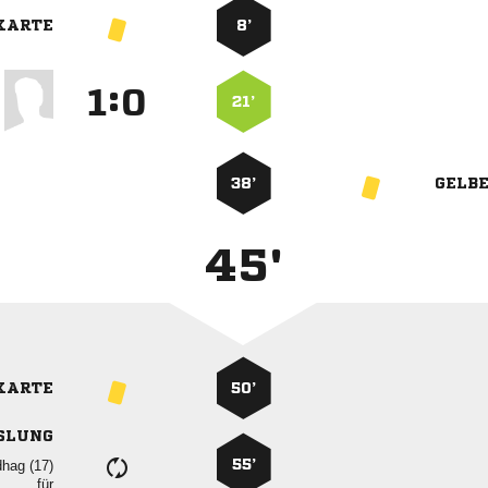
KARTE
8’
:


21’
38’
GELB
45'
KARTE
50’
SLUNG
55’
 
für