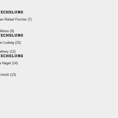
ECHSLUNG
   
 
ECHSLUNG
  
 
ECHSLUNG
  
 