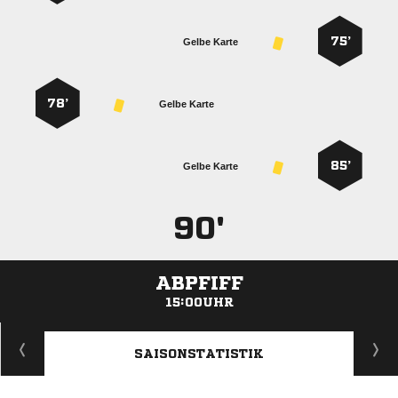
75’
Gelbe Karte
78’
Gelbe Karte
85’
Gelbe Karte
90'
ABPFIFF
15:00UHR
ANZEIGE
SAISONSTATISTIK