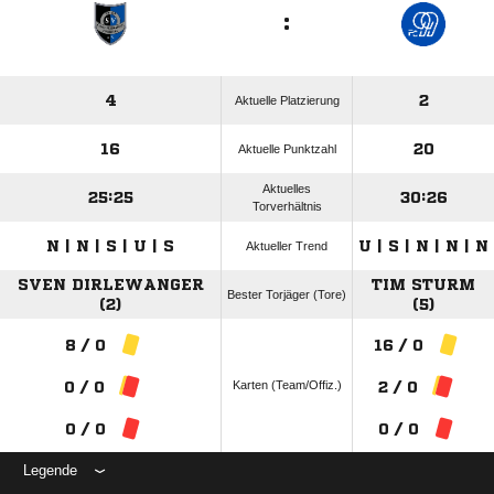
:
4
2
Aktuelle Platzierung
16
20
Aktuelle Punktzahl
Aktuelles
25:25
30:26
Torverhältnis
N | N | S | U | S
U | S | N | N | N
Aktueller Trend
SVEN DIRLEWANGER
TIM STURM
Bester Torjäger (Tore)
(2)
(5)
8 / 0
16 / 0
Karten (Team/Offiz.)
0 / 0
2 / 0
0 / 0
0 / 0
Legende