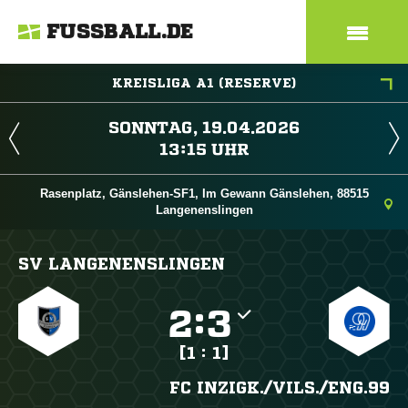
FUSSBALL.DE
KREISLIGA A1 (RESERVE)
 
 
Rasenplatz, Gänslehen-SF1, Im Gewann Gänslehen, 88515
Langenenslingen
SV LANGENENSLINGEN

:

[1 : 1]
FC INZIGK./​VILS./​ENG.99