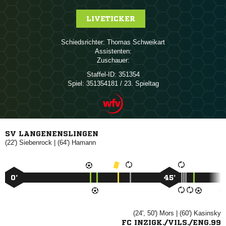
LIVETICKER
Schiedsrichter:
 
Assistenten:
Zuschauer:
Staffel-ID:
351354
Spiel:
351354181 / 23. Spieltag
SV LANGENENSLINGEN
(22')

| (64')

0’
45’
(24', 50')

| (60')

FC INZIGK./VILS./ENG.99