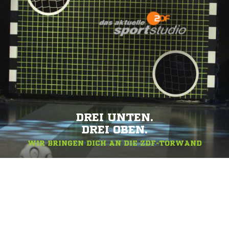
DREI UNTEN.
DREI OBEN.
WIR BRINGEN DICH AN DIE ZDF-TORWAND