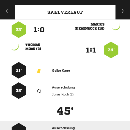
SPIELVERLAUF

:


 
22’

:


 
24’
31’
Gelbe Karte
Auswechslung
35’
  
45'
Auswechslung