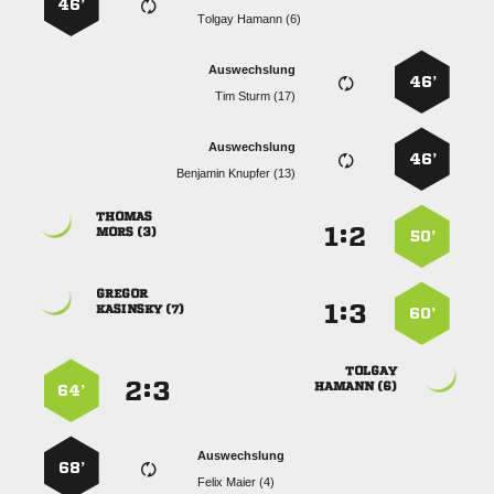
46’
  
Auswechslung
46’
  
Auswechslung
46’
  

:


 
50’

:


 
60’

:


 
64’
Auswechslung
68’
  