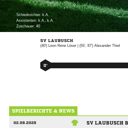
Schiedsrichter:

Assistenten:

, 
Zuschauer:
40
SV LAUBUSCH
(40')
 

| (55', 87')


0’
SPIELBERICHTE & NEWS
SV LAUBUSCH B
02.09.2025