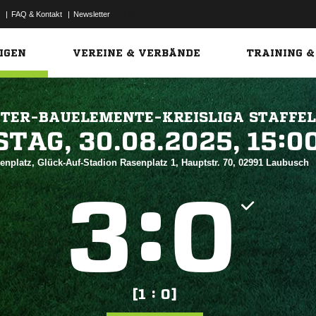
|
FAQ & Kontakt
|
Newsletter
Link
IGEN
VEREINE & VERBÄNDE
TRAINING &
HTER-BAUELEMENTE-KREISLIGA STAFFEL
 


enplatz, Glück-Auf-Stadion Rasenplatz 1, Hauptstr. 70, 02991 Laubusch
:


[1 : 0]