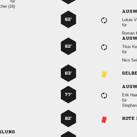
für
 
AUSW
62’
 
für
 
AUSW
62’
 
für
 
63’
GELB
AUSW
77’
 
für
 
82’
ROTE
SLUNG