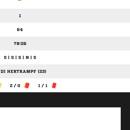
1
64
78:26
S | S | S | N | S
DI HERTRAMPF (23)
2 / 0
1 / 1