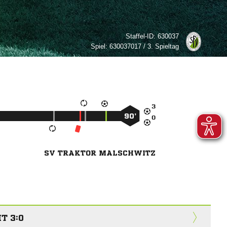
Staffel-ID:
630037
Spiel:
630037017 / 3. Spieltag

90’

SV TRAKTOR MALSCHWITZ
T 3:0