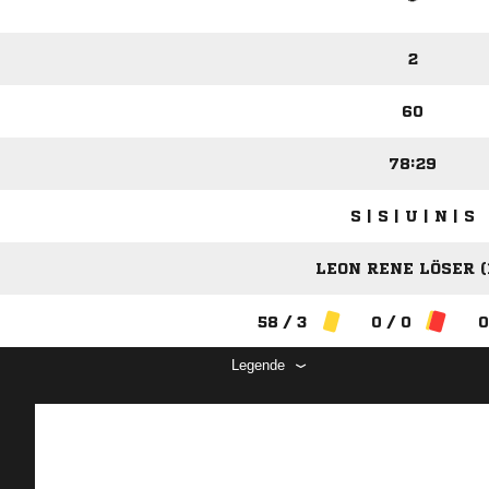
2
60
78:29
S | S | U | N | S
LEON RENE LÖSER (
58 / 3
0 / 0
0
Legende