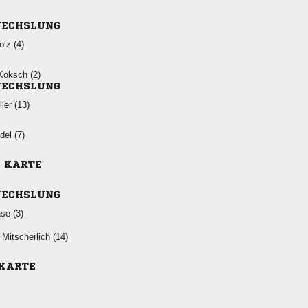
ECHSLUNG
 
 
ECHSLUNG
 
 
E KARTE
ECHSLUNG
 
 
 KARTE