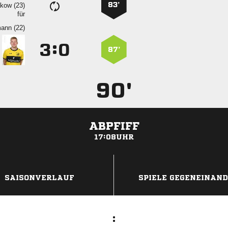
83’
 
für
 
:


87’
90'
ABPFIFF
17:08UHR
ANZEIGE
SAISONVERLAUF
SPIELE GEGENEINAN
: