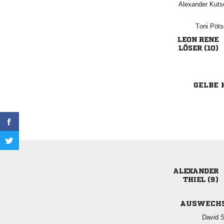
 
 
 
 
GELBE 

 
AUSWECH
 