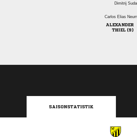
 
  

 
SAISONSTATISTIK