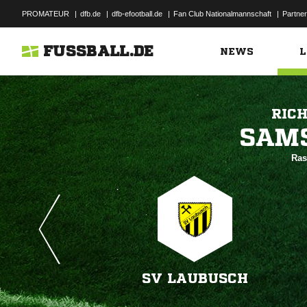
PROMATEUR
|
dfb.de
|
dfb-efootball.de
|
Fan Club Nationalmannschaft
|
Partner
FUSSBALL.DE
NEWS
L
RIC

Ras
SV LAUBUSCH