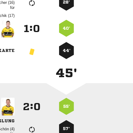
28’
 
für
 
:


40’
KARTE
44’
45'
:


55’
SLUNG
57’
 