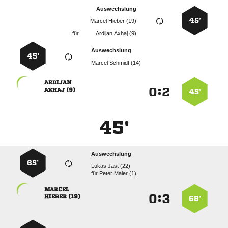
Auswechslung
45’
  
für
  
Auswechslung
45’
  

:


 
45’
45'
Auswechslung
65’
  
für
  

:


 
68’