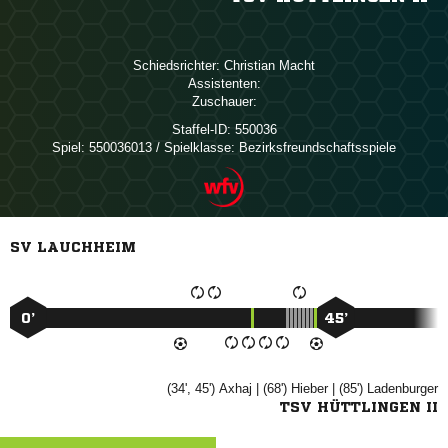
Schiedsrichter:
 
Assistenten:
Zuschauer:
Staffel-ID:
550036
Spiel:
550036013 / Spielklasse: Bezirksfreundschaftsspiele
SV LAUCHHEIM
0’
45’
(34', 45')

| (68')

| (85')

TSV HÜTTLINGEN II