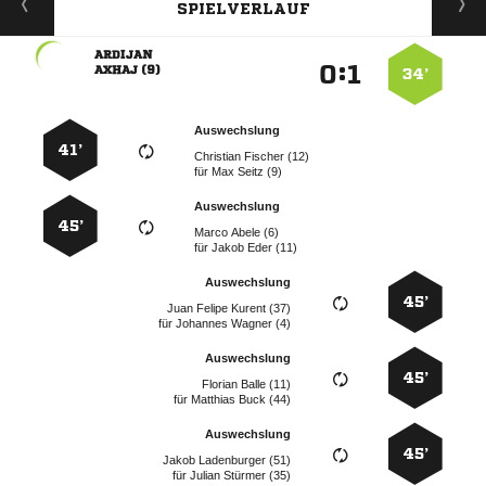
SPIELVERLAUF

:


 
34’
Auswechslung
41’
  
für
  
Auswechslung
45’
  
für
  
Auswechslung
45’
   
für
  
Auswechslung
45’
  
für
  
Auswechslung
45’
  
für
  