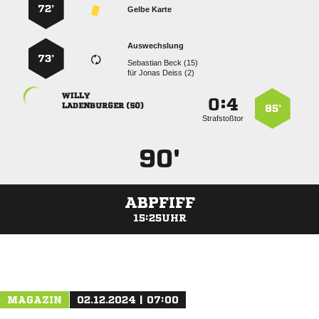
72’
Gelbe Karte
Auswechslung
73’
  
für
  

:


 
85’
Strafstoßtor
90'
ABPFIFF
15:25UHR
ANZEIGE
MAGAZIN
02.12.2024 | 07:00