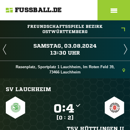
FUSSBALL.DE
FREUNDSCHAFTSSPIELE BEZIRK
OSTWÜRTTEMBERG
 
 
Rasenplatz, Sportplatz 1 Lauchheim, Im Roten Feld 39,
73466 Lauchheim
SV LAUCHHEIM

:

[0 : 2]
TSV HÜTTLINGEN II