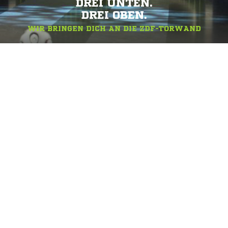
DREI UNTEN.
DREI OBEN.
WIR BRINGEN DICH AN DIE ZDF-TORWAND