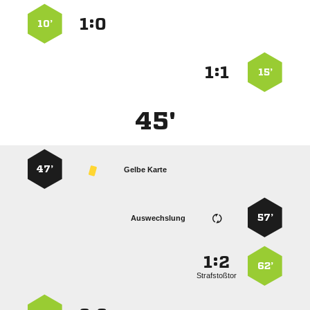
:


10’
:


15’
45'
47’
Gelbe Karte
57’
Auswechslung
:


62’
Strafstoßtor