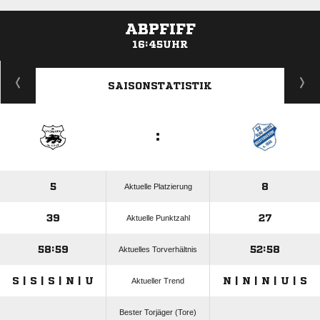
ABPFIFF
16:45UHR
ANZEIGE
SAISONSTATISTIK
:
5
8
Aktuelle Platzierung
39
27
Aktuelle Punktzahl
58:59
52:58
Aktuelles Torverhältnis
S | S | S | N | U
N | N | N | U | S
Aktueller Trend
Bester Torjäger (Tore)