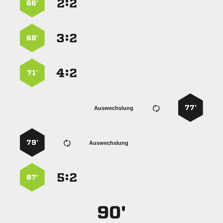
:


66’
:


68’
:


71’
77’
Auswechslung
79’
Auswechslung
:


87’
90'