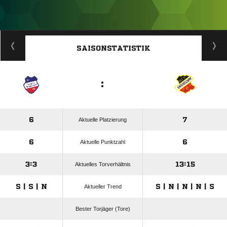
ANZEIGE
SAISONSTATISTIK
:
6
7
Aktuelle Platzierung
6
6
Aktuelle Punktzahl
3:3
13:15
Aktuelles Torverhältnis
S | S | N
S | N | N | N | S
Aktueller Trend
Bester Torjäger (Tore)