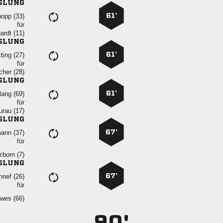
SLUNG
61’
 
für
 
SLUNG
61’
 
für
 
SLUNG
61’
 
für
 
SLUNG
67’
 
für
 
SLUNG
67’
 
für
 
90'