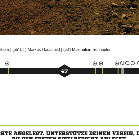

| (55' ET)


| (60')


45’
CHTE ANGELEGT. UNTERSTÜTZE DEINEN VEREIN,