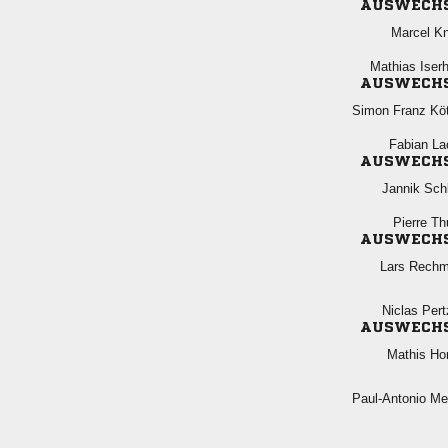
AUSWECH
 
 
AUSWECH
  
 
AUSWECH
 
 
AUSWECH
 
 
AUSWECH
 
 