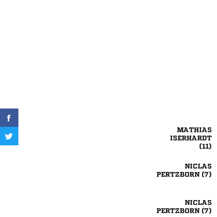




 

 