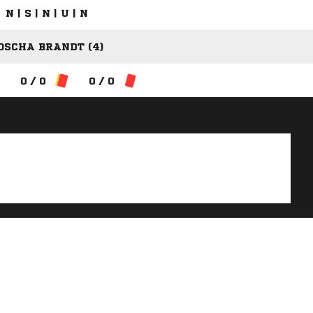
N | S | N | U | N
OSCHA BRANDT (4)
0 / 0
0 / 0