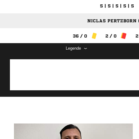
S | S | S | S | S
NICLAS PERTZBORN (
36 / 0
2 / 0
2
Legende