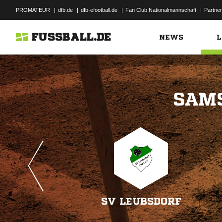
PROMATEUR
|
dfb.de
|
dfb-efootball.de
|
Fan Club Nationalmannschaft
|
Partner
FUSSBALL.DE
NEWS
L

SV LEUBSDORF