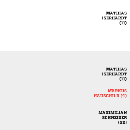







 


