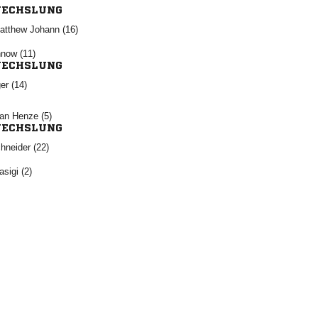
ECHSLUNG
  
 
ECHSLUNG
 
  
ECHSLUNG
 
 