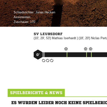
Schiedsrichter:
 
Assistenten:
Zuschauer:
170
SV LEUBSDORF
(10', 29', 53')


| (18', 20')


0’
SPIELBERICHTE & NEWS
ES WURDEN LEIDER NOCH KEINE SPIELBERI