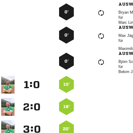
AUSW
0’
 
für
 
AUSW
0’
 
für

AUSW
0’
 
für
 
:


10’
:


18’
:


20’