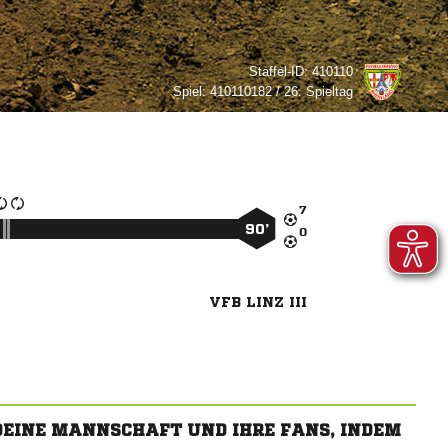
Staffel-ID:
410110
Spiel:
410110182 / 26. Spieltag

90’

VFB LINZ III
 DEINE MANNSCHAFT UND IHRE FANS, INDEM