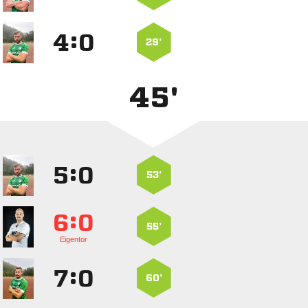
:


29’
45'
:


53’
:


55’
Eigentor
:


60’