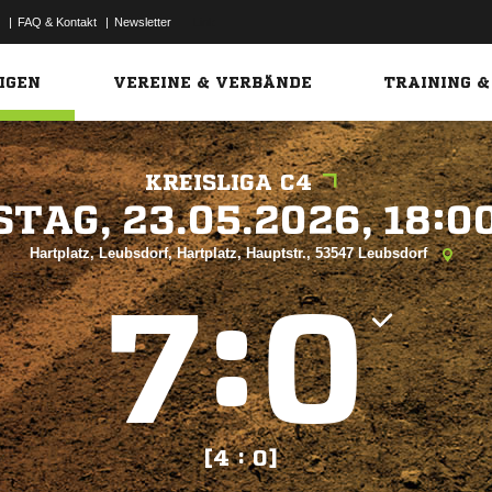
|
FAQ & Kontakt
|
Newsletter
Link
IGEN
VEREINE & VERBÄNDE
TRAINING &
KREISLIGA C4
 


Hartplatz, Leubsdorf, Hartplatz, Hauptstr., 53547 Leubsdorf
:


[4 : 0]