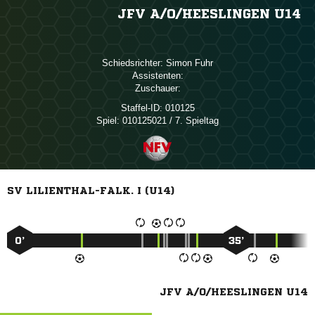
JFV A/​O/​HEESLINGEN U14
Schiedsrichter:
 
Assistenten:
Zuschauer:
Staffel-ID:
010125
Spiel:
010125021 / 7. Spieltag
SV LILIENTHAL-FALK. I (U14)
0’
35’
JFV A/O/HEESLINGEN U14