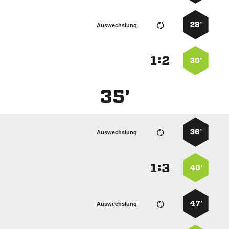
28’
Auswechslung
:


30’
35'
36’
Auswechslung
:


40’
47’
Auswechslung