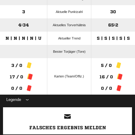
3
30
Aktuelle Punktzahl
4:34
65:2
Aktuelles Torverhältnis
N | N | N | N | U
S | S | S | S | S
Aktueller Trend
Bester Torjäger (Tore)
3 / 0
5 / 0
Karten (Team/Offiz.)
17 / 0
16 / 0
0 / 0
0 / 0
Legende
ANZEIGE
FALSCHES ERGEBNIS MELDEN