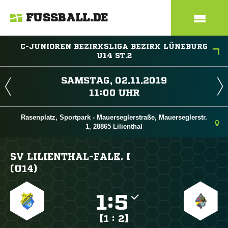
FUSSBALL.DE
C-JUNIOREN BEZIRKSLIGA BEZIRK LÜNEBURG
U14 ST.2
 
 
Rasenplatz, Sportpark - Mauerseglerstraße, Mauerseglerstr.
1, 28865 Lilienthal
SV LILIENTHAL-FALK. I
(U14)

:

[1 : 2]