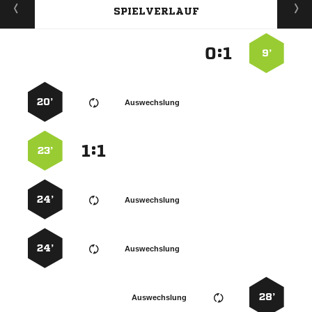
SPIELVERLAUF
:


9’
20’
Auswechslung
:


23’
24’
Auswechslung
24’
Auswechslung
28’
Auswechslung