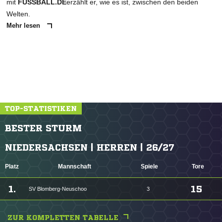
mit
FUSSBALL.DE
erzählt er, wie es ist, zwischen den beiden
Welten.
Mehr lesen
TOP-STATISTIKEN
BESTER STURM
NIEDERSACHSEN | HERREN | 26/27
Platz
Mannschaft
Spiele
Tore
1.
15
SV Blomberg-Neuschoo
3
ZUR KOMPLETTEN TABELLE