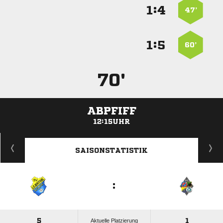
:


47’
:


60’
70'
ABPFIFF
12:15UHR
ANZEIGE
SAISONSTATISTIK
:
5
1
Aktuelle Platzierung