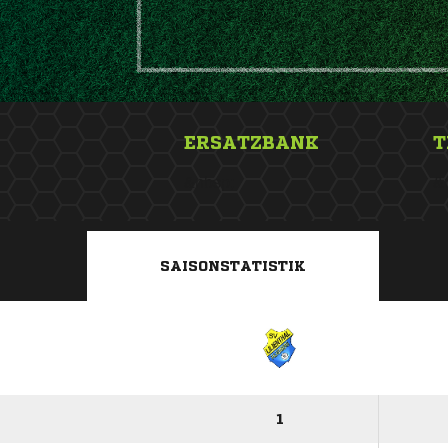
ERSATZBANK
T
&nbsp;
&
SAISONSTATISTIK
1