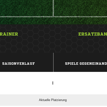
RAINER
ERSATZBA
nbsp;
ANZEIGE
SAISONVERLAUF
SPIELE GEGENEINAN
:
Aktuelle Platzierung