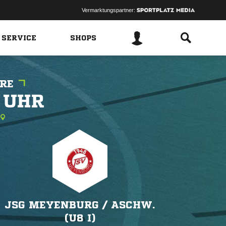
Vermarktungspartner:
 SERVICE
SHOPS
RE
 
JSG MEYENBURG /​ ASCHW.
(U8 I)