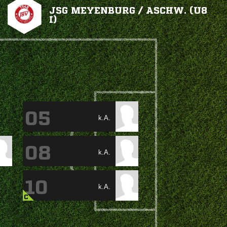
JSG MEYENBURG / ASCHW. (U8
I)
05
k.A.
08
k.A.
10
k.A.
C