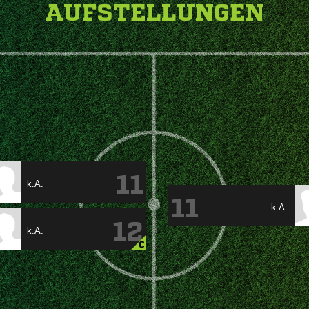
AUFSTELLUNGEN
11
k.A.
11
k.A.
12
k.A.
C