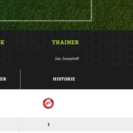
NK
TRAINER
 
DER
HISTORIE
1