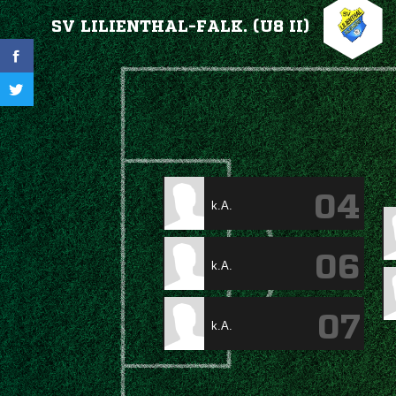
SV LILIENTHAL-FALK. (U8 II)
04
k.A.
06
k.A.
07
k.A.