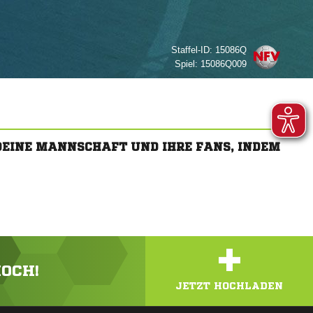
Staffel-ID:
15086Q
Spiel:
15086Q009
 DEINE MANNSCHAFT UND IHRE FANS, INDEM
+
HOCH!
JETZT HOCHLADEN