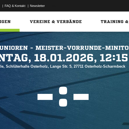
|
FAQ & Kontakt
|
Newsletter
Link
IGEN
VEREINE & VERBÄNDE
TRAINING &
UNIOREN - MEISTER-VORRUNDE-MINITO
 


le, Schlüterhalle Osterholz, Lange Str. 5, 27711 Osterholz-Scharmbeck
:

