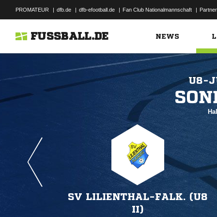
PROMATEUR
|
dfb.de
|
dfb-efootball.de
|
Fan Club Nationalmannschaft
|
Partner
FUSSBALL.DE
NEWS
L
U8-J

Hal
SV LILIENTHAL-FALK. (U8
II)