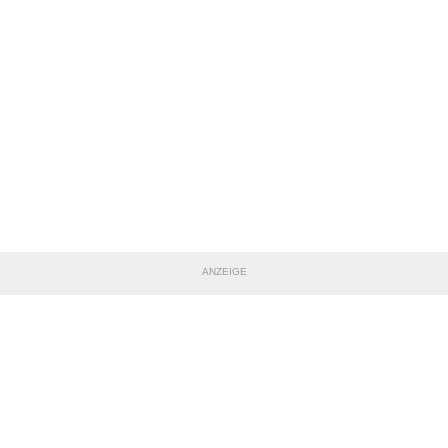
ANZEIGE
TEILE DIESE SEITE