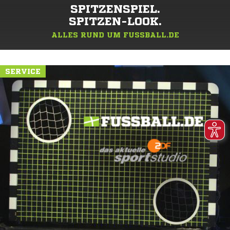
SPITZENSPIEL.
SPITZEN-LOOK.
ALLES RUND UM FUSSBALL.DE
SERVICE