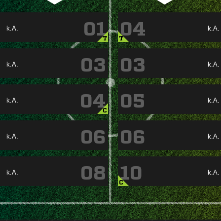
01
04
k.A.
k.A.
T
T
03
03
k.A.
k.A.
04
05
k.A.
k.A.
C
06
06
k.A.
k.A.
08
10
k.A.
k.A.
C