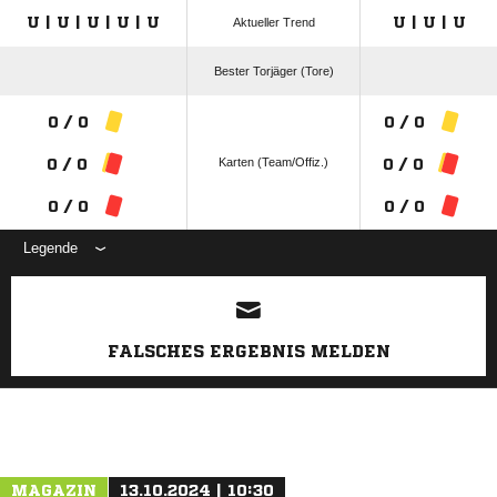
U | U | U | U | U
U | U | U
Aktueller Trend
Bester Torjäger (Tore)
0 / 0
0 / 0
Karten (Team/Offiz.)
0 / 0
0 / 0
0 / 0
0 / 0
Legende
ANZEIGE
FALSCHES ERGEBNIS MELDEN
MAGAZIN
13.10.2024 | 10:30