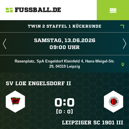
FUSSBALL.DE
TWIN 2 STAFFEL 1 RÜCKRUNDE
 
 
Rasenplatz, SpA Engeldorf Kleinfeld 4, Hans-Weigel-Str.
29, 04319 Leipzig
SV LOK ENGELSDORF II

:

[0 : 0]
LEIPZIGER SC 1901 III