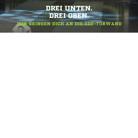
DREI UNTEN.
DREI OBEN.
WIR BRINGEN DICH AN DIE ZDF-TORWAND