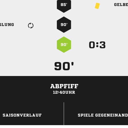
85’
GELB
SLUNG
90’
:


90’
90'
ABPFIFF
12:40UHR
ANZEIGE
SAISONVERLAUF
SPIELE GEGENEINAN