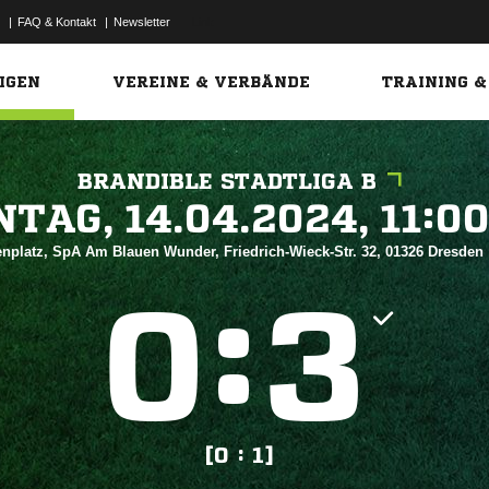
|
FAQ & Kontakt
|
Newsletter
Link
IGEN
VEREINE & VERBÄNDE
TRAINING &
BRANDIBLE STADTLIGA B
 


nplatz, SpA Am Blauen Wunder, Friedrich-Wieck-Str. 32, 01326 Dresden
:


[0 : 1]