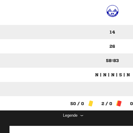
14
26
58:83
N | N | N | S | N
50 / 0
2 / 0
0
Legende