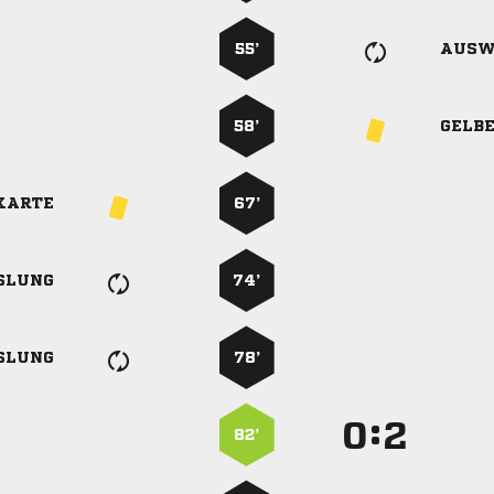
55’
AUSW
58’
GELB
KARTE
67’
SLUNG
74’
SLUNG
78’
:


82’