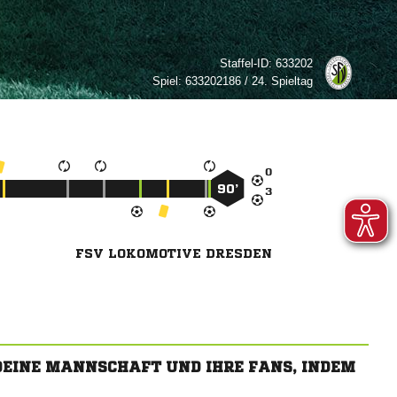
Staffel-ID:
633202
Spiel:
633202186 / 24. Spieltag

90’

FSV LOKOMOTIVE DRESDEN
 DEINE MANNSCHAFT UND IHRE FANS, INDEM