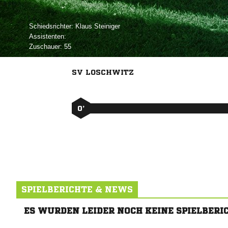
Schiedsrichter:
 
Assistenten:
Zuschauer:
55
SV LOSCHWITZ
0’
SPIELBERICHTE & NEWS
ES WURDEN LEIDER NOCH KEINE SPIELBERI