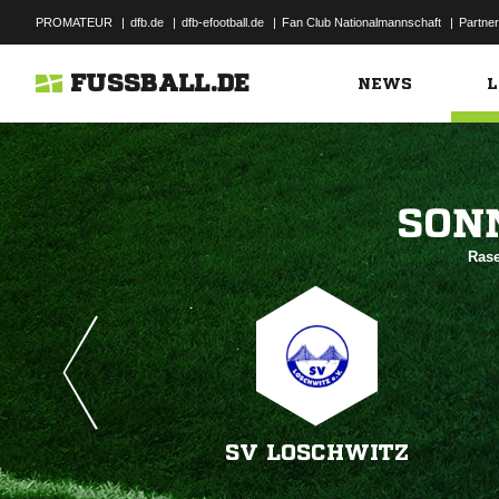
PROMATEUR
|
dfb.de
|
dfb-efootball.de
|
Fan Club Nationalmannschaft
|
Partner
FUSSBALL.DE
NEWS
L

Rase
SV LOSCHWITZ