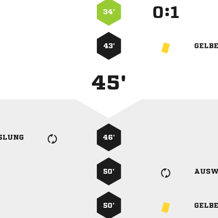
:


34’
43’
GELB
45'
SLUNG
46’
50’
AUSW
50’
GELB