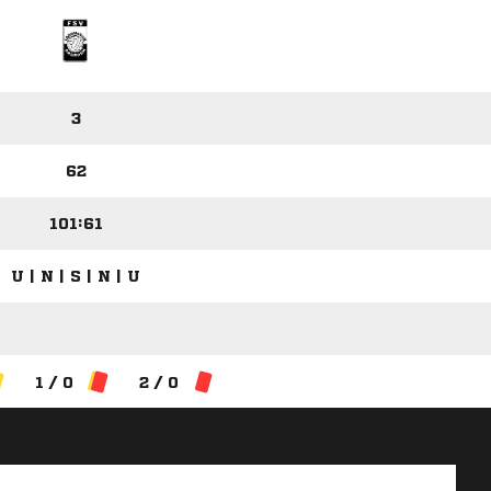
3
62
101:61
U | N | S | N | U
1 / 0
2 / 0