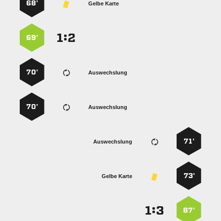
68’
Gelbe Karte
:


69’
70’
Auswechslung
70’
Auswechslung
71’
Auswechslung
73’
Gelbe Karte
:


87’