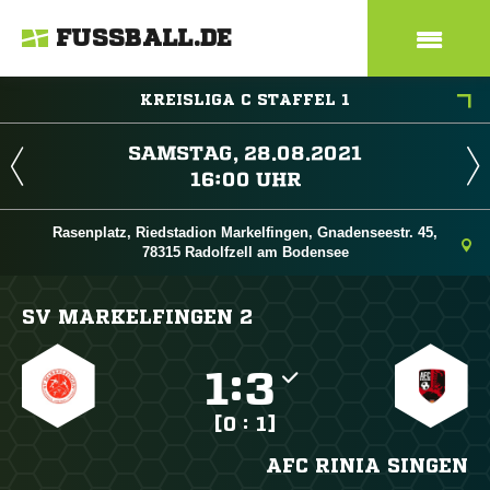
FUSSBALL.DE
KREISLIGA C STAFFEL 1
 
 
Rasenplatz, Riedstadion Markelfingen, Gnadenseestr. 45,
78315 Radolfzell am Bodensee
SV MARKELFINGEN 2

:

[0 : 1]
AFC RINIA SINGEN