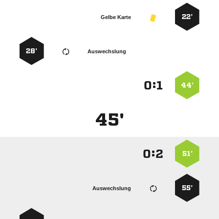
22’
Gelbe Karte
28’
Auswechslung
:


44’
45'
:


51’
55’
Auswechslung