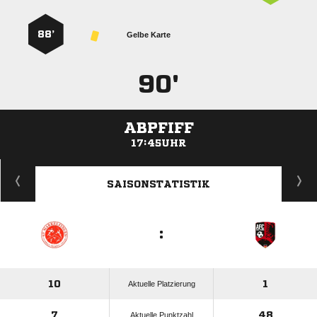
88’
Gelbe Karte
90'
ABPFIFF
17:45UHR
ANZEIGE
SAISONSTATISTIK
:
10
1
Aktuelle Platzierung
7
48
Aktuelle Punktzahl