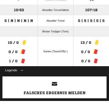
10:53
107:18
Aktuelles Torverhältnis
S | N | N | N | N
S | S | S | S | S
Aktueller Trend
Bester Torjäger (Tore)
10 / 0
13 / 0
Karten (Team/Offiz.)
0 / 0
0 / 0
1 / 0
0 / 0
Legende
ANZEIGE
FALSCHES ERGEBNIS MELDEN