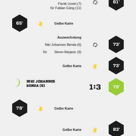
61’
  
für
  
65’
Gelbe Karte
Auswechslung
73’
   
für
  
73’
Gelbe Karte
 
:


 
75’
79’
Gelbe Karte
83’
Gelbe Karte