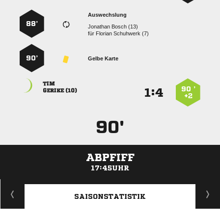
Auswechslung
88’
  
für
  
90’
Gelbe Karte

90 ’
:


 
+2
90'
ABPFIFF
17:45UHR
ANZEIGE
SAISONSTATISTIK