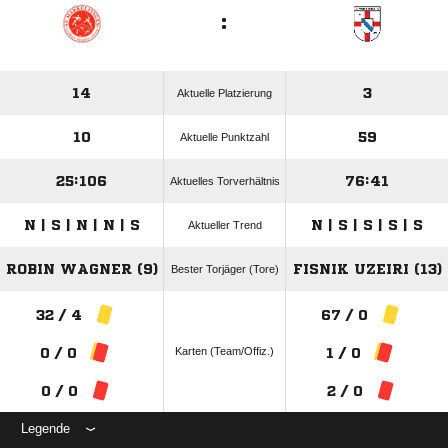
:
14
3
Aktuelle Platzierung
10
59
Aktuelle Punktzahl
25:106
76:41
Aktuelles Torverhältnis
N | S | N | N | S
N | S | S | S | S
Aktueller Trend
ROBIN WAGNER (9)
FISNIK UZEIRI (13)
Bester Torjäger (Tore)
32 / 4
67 / 0
Karten (Team/Offiz.)
0 / 0
1 / 0
0 / 0
2 / 0
Legende