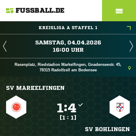
FUSSBALL.DE
KREISLIGA A STAFFEL 1
 
 
Rasenplatz, Riedstadion Markelfingen, Gnadenseestr. 45,
78315 Radolfzell am Bodensee
SV MARKELFINGEN

:

[1 : 1]
SV BOHLINGEN