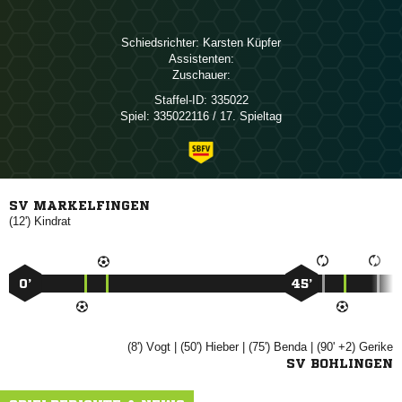
Schiedsrichter:
 
Assistenten:
Zuschauer:
Staffel-ID:
335022
Spiel:
335022116 / 17. Spieltag
SV MARKELFINGEN
(12')

0’
45’
(8')

| (50')

| (75')

| (90' +2)

SV BOHLINGEN