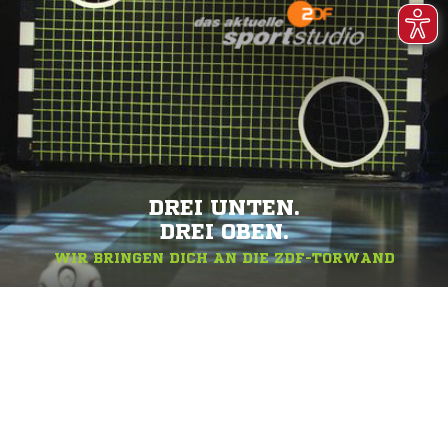
DREI UNTEN.
DREI OBEN.
WIR BRINGEN DICH AN DIE ZDF-TORWAND