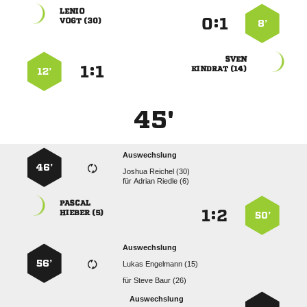

:


 
8’

:


 
12’
45'
Auswechslung
46’
  
für
  

:


 
50’
Auswechslung
56’
  
für
  
Auswechslung