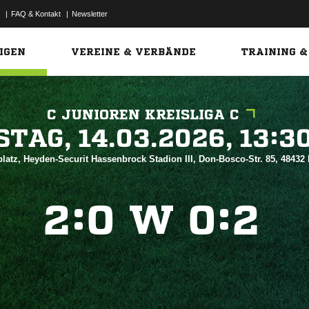
|
FAQ & Kontakt
|
Newsletter
Link
IGEN
VEREINE & VERBÄNDE
TRAINING &
C JUNIOREN KREISLIGA C
 


latz, Heyden-Securit Hassenbrock Stadion III, Don-Bosco-Str. 85, 48432
:
W
:



