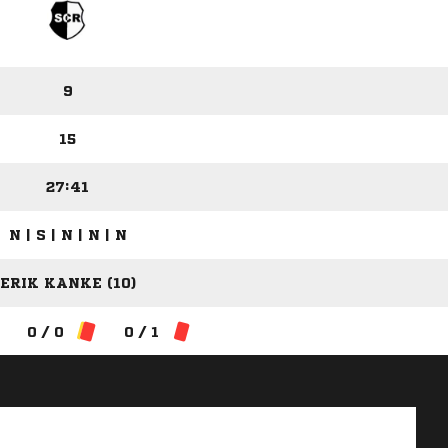
9
15
27:41
N | S | N | N | N
ERIK KANKE (10)
0 / 0
0 / 1