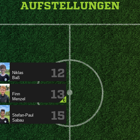
AUFSTELLUNGEN
12


13


C
15

