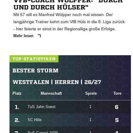
VFB-COACH WÖLPPER: "DURCH
UND DURCH HÜLSER"
Mit 67 will es Manfred Wölpper noch mal wissen. Der
langjährige Trainer kehrt zum VfB Hüls in die 8. Liga zurück
- hier feierte er einst in der Regionalliga große Erfolge.
Mehr lesen
TOP-STATISTIKEN
BESTER STURM
WESTFALEN | HERREN | 26/27
Platz
Mannschaft
Spiele
Tore
1.
6
TuS Jahn Soest
1
2.
5
SC Hille
1
SuS Cappel 1929
1