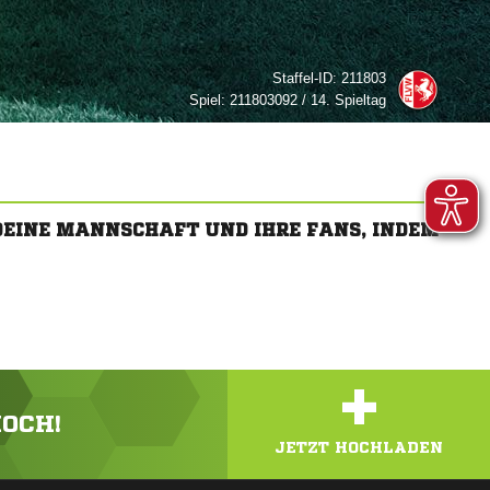
Staffel-ID:
211803
Spiel:
211803092 / 14. Spieltag
 DEINE MANNSCHAFT UND IHRE FANS, INDEM
+
HOCH!
JETZT HOCHLADEN