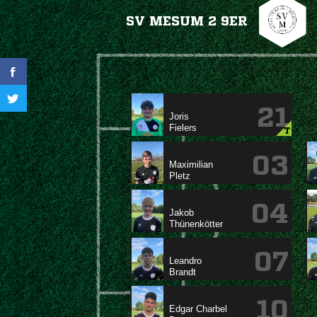
SV MESUM 2 9ER
21


T
03


04


07


10
 