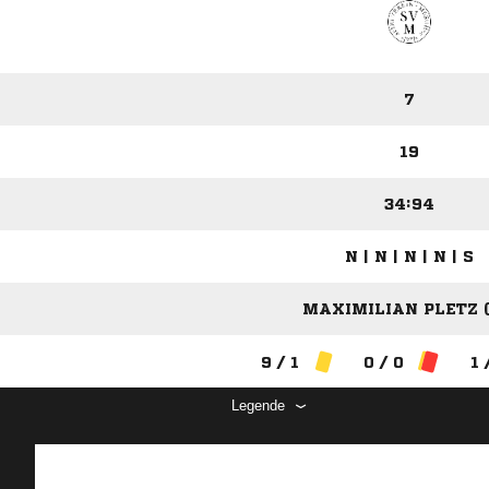
7
19
34:94
N | N | N | N | S
MAXIMILIAN PLETZ (
9 / 1
0 / 0
1 
Legende