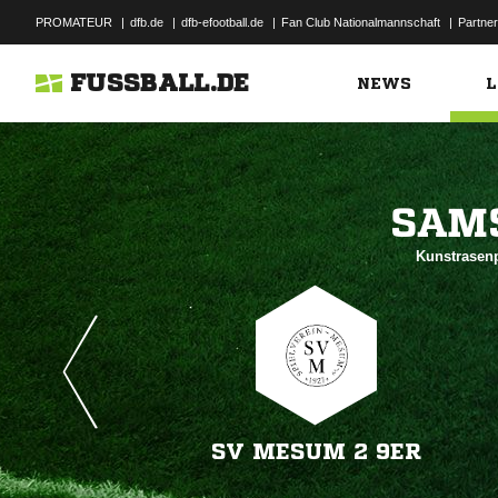
PROMATEUR
|
dfb.de
|
dfb-efootball.de
|
Fan Club Nationalmannschaft
|
Partner
FUSSBALL.DE
NEWS
L

Kunstrasenp
SV MESUM 2 9ER