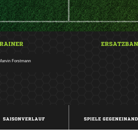
RAINER
ERSATZBA
 
ANZEIGE
SAISONVERLAUF
SPIELE GEGENEINAN