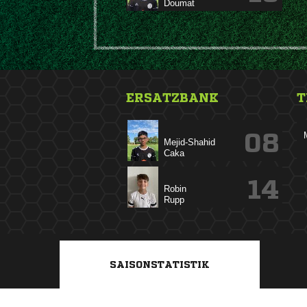

ERSATZBANK
T
08


14


SAISONSTATISTIK