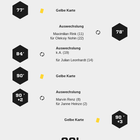
77’
Gelbe Karte
Auswechslung
78’
  
für
  
Auswechslung
k.A. (19)
84’
für
  
90’
Gelbe Karte
Auswechslung
90 ’
+2
  
für
  
90 ’
Gelbe Karte
+3