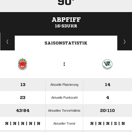
90'
ABPFIFF
16:53UHR
ANZEIGE
SAISONSTATISTIK
:
13
14
Aktuelle Platzierung
23
4
Aktuelle Punktzahl
43:84
20:110
Aktuelles Torverhältnis
N | N | N | N | N
N | N | N | S | N
Aktueller Trend