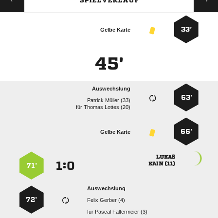
SPIELVERLAUF
33’
Gelbe Karte
45'
Auswechslung
63’
  
für
  
66’
Gelbe Karte

:


 
71’
Auswechslung
72’
  
für
  