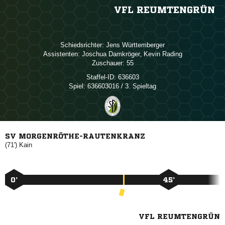
VFL REUMTENGRÜN
Schiedsrichter:
 
Assistenten:
 
,  
Zuschauer:
55
Staffel-ID:
636603
Spiel:
636603016 / 3. Spieltag
SV MORGENRÖTHE-RAUTENKRANZ
(71')

0’
45’
VFL REUMTENGRÜN