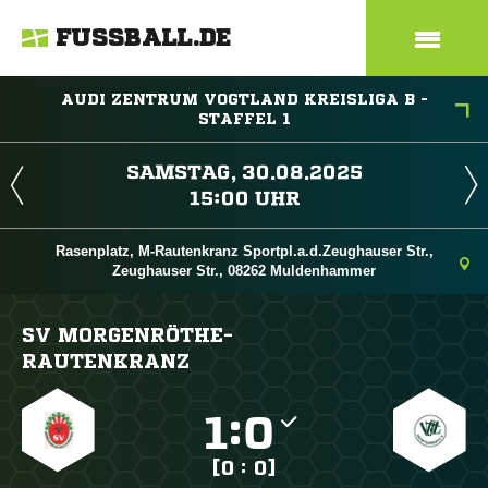
FUSSBALL.DE
AUDI ZENTRUM VOGTLAND KREISLIGA B -
STAFFEL 1
 
 
Rasenplatz, M-Rautenkranz Sportpl.a.d.Zeughauser Str.,
Zeughauser Str., 08262 Muldenhammer
SV MORGENRÖTHE-
RAUTENKRANZ

:

[0 : 0]