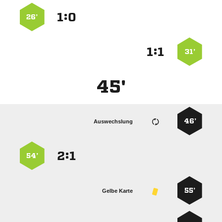
:


26’
:


31’
45'
46’
Auswechslung
:


54’
55’
Gelbe Karte