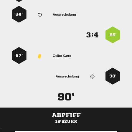
84’
Auswechslung
:


85’
87’
Gelbe Karte
90’
Auswechslung
90'
ABPFIFF
15:52UHR
ANZEIGE