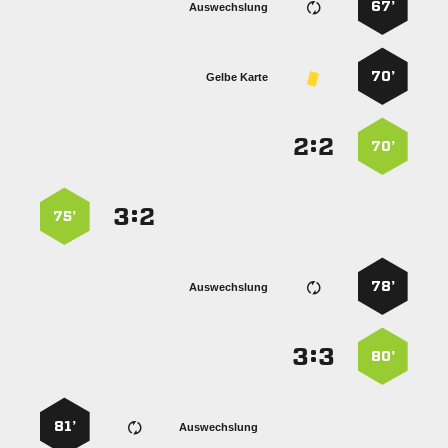
67’
Auswechslung
70’
Gelbe Karte
:


70’
:


75’
78’
Auswechslung
:


80’
81’
Auswechslung