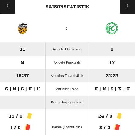
SAISONSTATISTIK
:
11
6
Aktuelle Platzierung
8
17
Aktuelle Punktzahl
19:27
31:22
Aktuelles Torverhältnis
S | N | S | U | U
U | N | S | N | U
Aktueller Trend
Bester Torjäger (Tore)
19 / 0
24 / 0
Karten (Team/Offiz.)
1 / 0
2 / 0