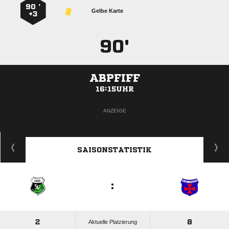
90 ’
Gelbe Karte
+3
90'
ABPFIFF
16:15UHR
ANZEIGE
SAISONSTATISTIK
:
2
8
Aktuelle Platzierung