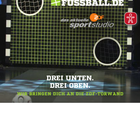
DREI UNTEN.
DREI OBEN.
WIR BRINGEN DICH AN DIE ZDF-TORWAND