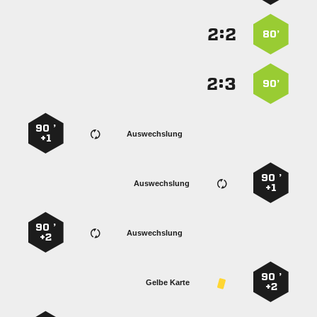
:


80’
:


90’
90 ’
Auswechslung
+1
90 ’
Auswechslung
+1
90 ’
Auswechslung
+2
90 ’
Gelbe Karte
+2