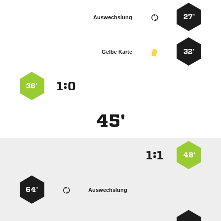
27’
Auswechslung
32’
Gelbe Karte
:


36’
45'
:


48’
64’
Auswechslung