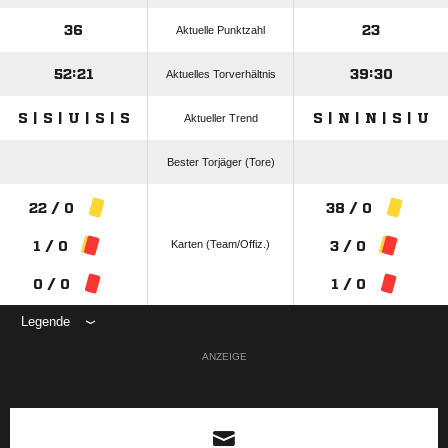
36
23
Aktuelle Punktzahl
52:21
39:30
Aktuelles Torverhältnis
S | S | U | S | S
S | N | N | S | U
Aktueller Trend
Bester Torjäger (Tore)
22 / 0
38 / 0
Karten (Team/Offiz.)
1 / 0
3 / 0
0 / 0
1 / 0
Legende
ANZEIGE