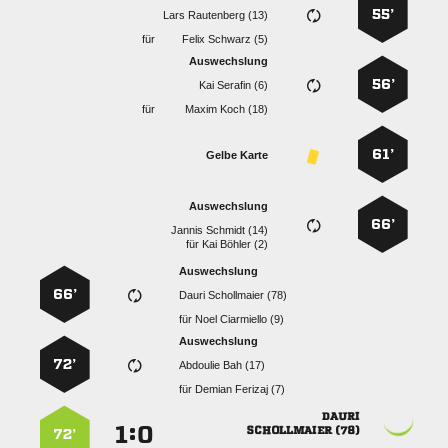
55’
  
für
  
Auswechslung
56’
  
für
  
61’
Gelbe Karte
Auswechslung
66’
  
für
  
Auswechslung
66’
  
für
  
Auswechslung
72’
  
für
  

:


 
72’