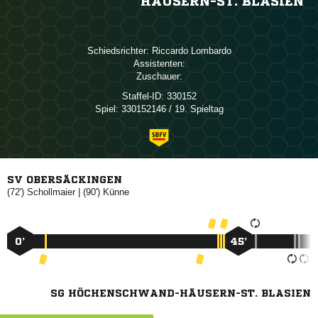
HÄUSERN-ST. BLASIEN
Schiedsrichter:
 
Assistenten:
Zuschauer:
Staffel-ID:
330152
Spiel:
330152146 / 19. Spieltag
SV OBERSÄCKINGEN
(72')

| (90')

0’
45’
SG HÖCHENSCHWAND-HÄUSERN-ST. BLASIEN