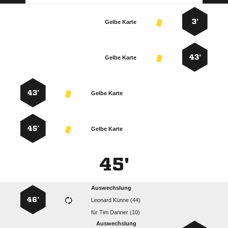
3’
Gelbe Karte
43’
Gelbe Karte
43’
Gelbe Karte
45’
Gelbe Karte
45'
Auswechslung
46’
  
für
  
Auswechslung