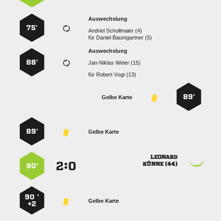
Auswechslung
75’
  
für
  
Auswechslung
88’
  
für
  
89’
Gelbe Karte
89’
Gelbe Karte

:


 
90’
90 ’
Gelbe Karte
+2