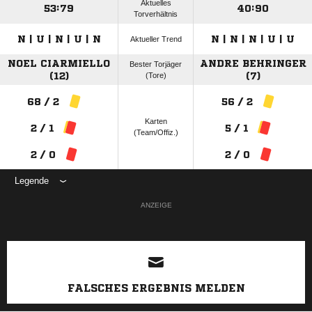
Aktuelles
53:79
40:90
Torverhältnis
N | U | N | U | N
N | N | N | U | U
Aktueller Trend
NOEL CIARMIELLO
ANDRE BEHRINGER
Bester Torjäger
(12)
(Tore)
(7)
68 / 2
56 / 2
Karten
2 / 1
5 / 1
(Team/Offiz.)
2 / 0
2 / 0
Legende
ANZEIGE
FALSCHES ERGEBNIS MELDEN