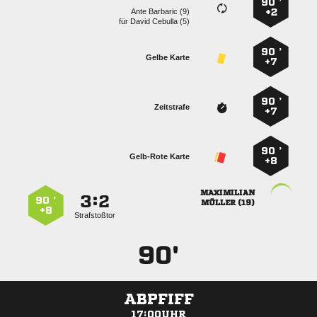
90 ’
  
+2
für
  
90 ’
Gelbe Karte
+7
90 ’
Zeitstrafe
+7
90 ’
Gelb-Rote Karte
+8

:


90 ’
 
+8
Strafstoßtor
90'
ABPFIFF
17:00UHR