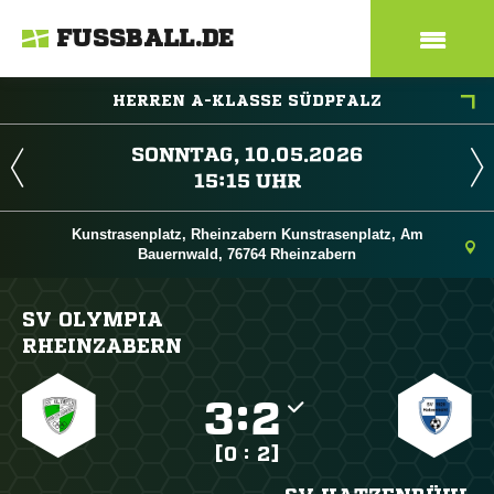
FUSSBALL.DE
HERREN A-KLASSE SÜDPFALZ
 
 
Kunstrasenplatz, Rheinzabern Kunstrasenplatz, Am
Bauernwald, 76764 Rheinzabern
SV OLYMPIA
RHEINZABERN

:

[0 : 2]