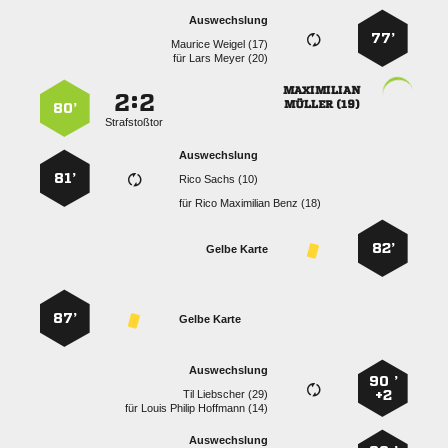
Auswechslung
77’
  
für
  

:


 
80’
Strafstoßtor
Auswechslung
81’
  
für
   
82’
Gelbe Karte
87’
Gelbe Karte
Auswechslung
90 ’
  
+2
für
   
Auswechslung