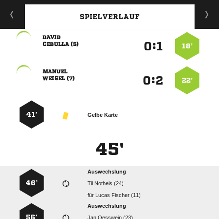
SPIELVERLAUF

:


 
18’

:


 
22’
41’
Gelbe Karte
45'
Auswechslung
46’
  
für
  
Auswechslung
56’
  