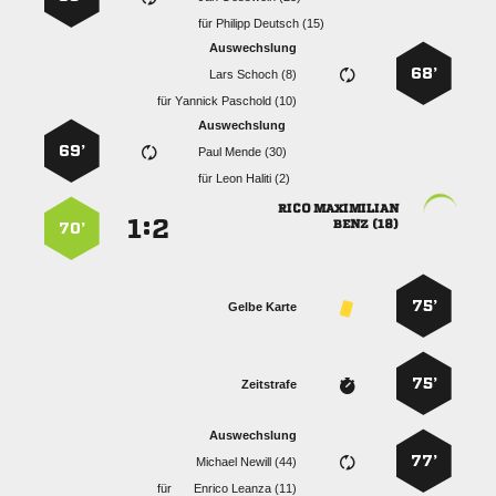
für
  
Auswechslung
68’
  
für
  
Auswechslung
69’
  
für
  
 
:


 
70’
75’
Gelbe Karte
75’
Zeitstrafe
Auswechslung
77’
  
für
  