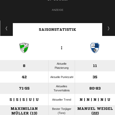
ANZEIGE
SAISONSTATISTIK
:
Aktuelle
8
11
Platzierung
42
35
Aktuelle Punktzahl
Aktuelles
71:55
80:83
Torverhältnis
S | S | S | U | U
N | N | N | N | U
Aktueller Trend
MAXIMILIAN
MANUEL WEIGEL
Bester Torjäger
MÜLLER (13)
(Tore)
(22)