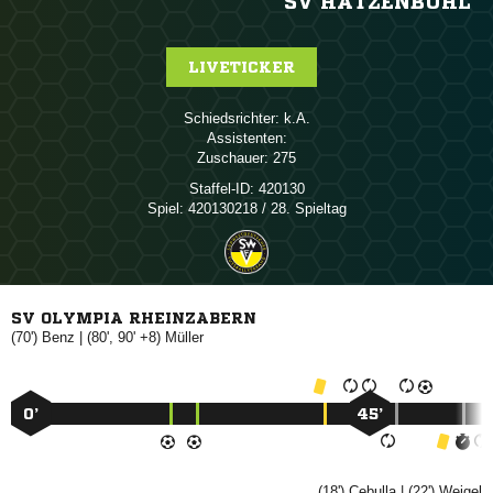
SV HATZENBÜHL
LIVETICKER
Schiedsrichter:

Assistenten:
Zuschauer:
275
Staffel-ID:
420130
Spiel:
420130218 / 28. Spieltag
SV OLYMPIA RHEINZABERN
(70')

| (80', 90' +8)

0’
45’
(18')

| (22')
