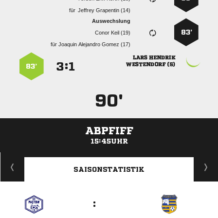
für
  
Auswechslung
83’
  
für
   
 
:


 
83’
90'
ABPFIFF
15:45UHR
ANZEIGE
SAISONSTATISTIK
: