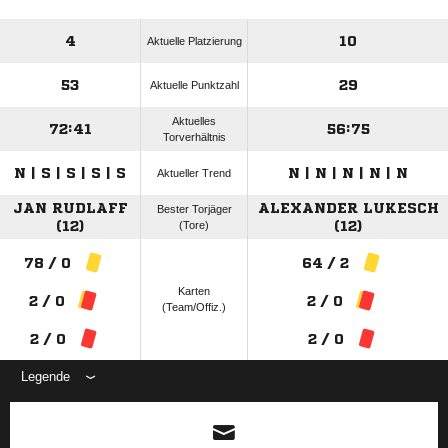
4
10
Aktuelle Platzierung
53
29
Aktuelle Punktzahl
Aktuelles
72:41
56:75
Torverhältnis
N | S | S | S | S
N | N | N | N | N
Aktueller Trend
JAN RUDLAFF
ALEXANDER LUKESCH
Bester Torjäger
(12)
(Tore)
(12)
78 / 0
64 / 2
Karten
2 / 0
2 / 0
(Team/Offiz.)
2 / 0
2 / 0
Legende
ANZEIGE