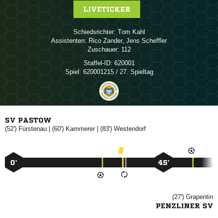
LIVETICKER
Schiedsrichter:
 
Assistenten:
 
,  
Zuschauer:
112
Staffel-ID:
620001
Spiel:
620001215 / 27. Spieltag
SV PASTOW
(52')

| (60')

| (83')

0’
45’
(27')

PENZLINER SV