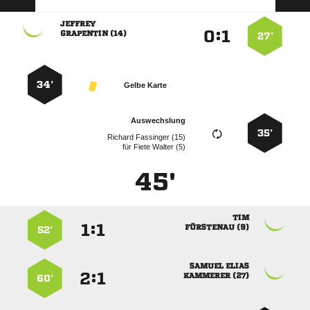

:


 
27’
34’
Gelbe Karte
Auswechslung
35’
  
für
  
45'

:


 
52’
 
:


 
60’