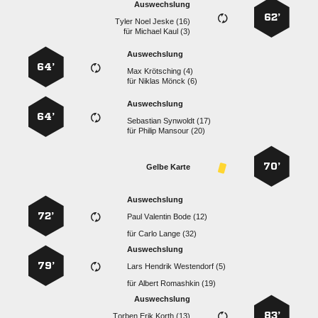
Auswechslung
62’
   
für
  
Auswechslung
64’
  
für
  
Auswechslung
64’
  
für
  
70’
Gelbe Karte
Auswechslung
72’
   
für
  
Auswechslung
79’
   
für
  
Auswechslung
83’
   