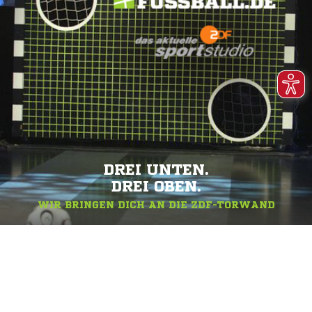
DREI UNTEN.
DREI OBEN.
WIR BRINGEN DICH AN DIE ZDF-TORWAND