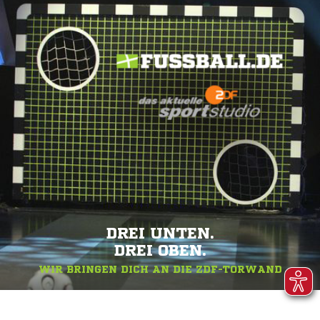
DREI UNTEN.
DREI OBEN.
WIR BRINGEN DICH AN DIE ZDF-TORWAND