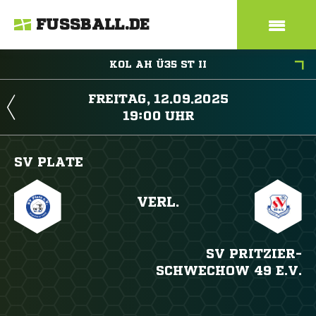
FUSSBALL.DE
KOL AH Ü35 ST II
 
 
SV PLATE
VERL.
SV PRITZIER-
SCHWECHOW 49 E.V.