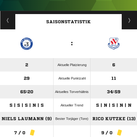
ANZEIGE
SAISONSTATISTIK
:
2
6
Aktuelle Platzierung
29
11
Aktuelle Punktzahl
65:20
34:59
Aktuelles Torverhältnis
S | S | S | N | S
S | N | S | N | N
Aktueller Trend
NIELS LAUMANN (9)
RICO KUTZKE (13)
Bester Torjäger (Tore)
7 / 0
9 / 0