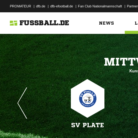
PROMATEUR
|
dfb.de
|
dfb-efootball.de
|
Fan Club Nationalmannschaft
|
Partner
FUSSBALL.DE
NEWS
L

Kuns
SV PLATE