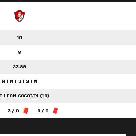
10
8
23:89
N | N | U | S | N
E LEON GOGOLIN (10)
3 / 0
0 / 0