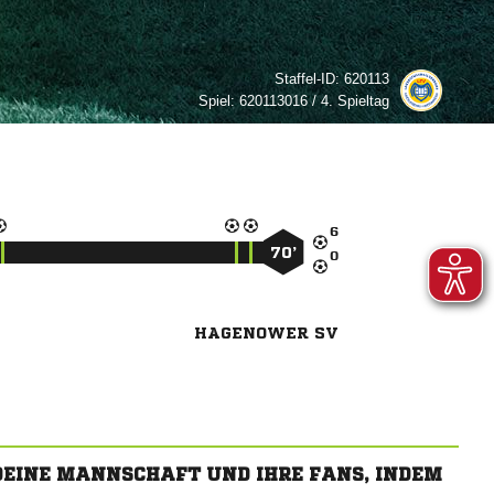
Staffel-ID:
620113
Spiel:
620113016 / 4. Spieltag

70’

HAGENOWER SV
 DEINE MANNSCHAFT UND IHRE FANS, INDEM