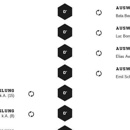
AUSW
0’
 
AUSW
0’
 
AUSW
0’
 
AUSW
0’
 
SLUNG
0’
k.A. (15)
SLUNG
0’
k.A. (8)