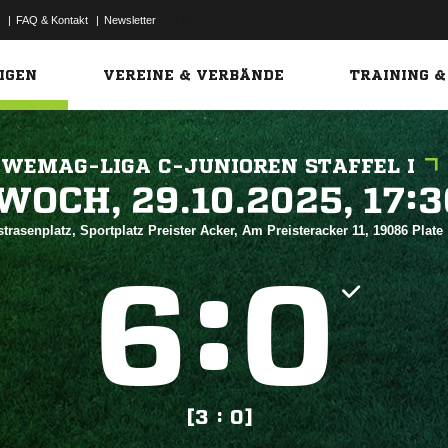
|
FAQ & Kontakt
|
Newsletter
Link
IGEN
VEREINE & VERBÄNDE
TRAINING &
WEMAG-LIGA C-JUNIOREN STAFFEL I
 


trasenplatz, Sportplatz Preister Acker, Am Preisteracker 11, 19086 Plate
:


[3 : 0]