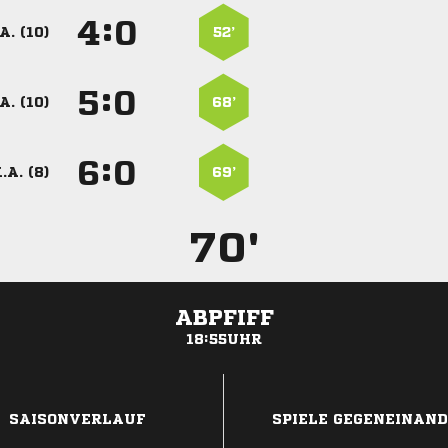
:


A. (10)
52’
:


A. (10)
68’
:


.A. (8)
69’
70'
ABPFIFF
18:55UHR
ANZEIGE
SAISONVERLAUF
SPIELE GEGENEINAN