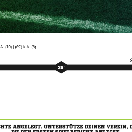
k.A. (10) | (69') k.A. (8)
35’
CHTE ANGELEGT. UNTERSTÜTZE DEINEN VEREIN,