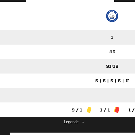
1
46
91:18
S | S | S | S | U
9 / 1
1 / 1
1 /
Legende