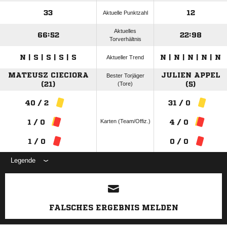
33
12
Aktuelle Punktzahl
Aktuelles
66:52
22:98
Torverhältnis
N | S | S | S | S
N | N | N | N | N
Aktueller Trend
MATEUSZ CIECIORA
JULIEN APPEL
Bester Torjäger
(21)
(Tore)
(5)
40 / 2
31 / 0
Karten (Team/Offiz.)
1 / 0
4 / 0
1 / 0
0 / 0
Legende
ANZEIGE
FALSCHES ERGEBNIS MELDEN