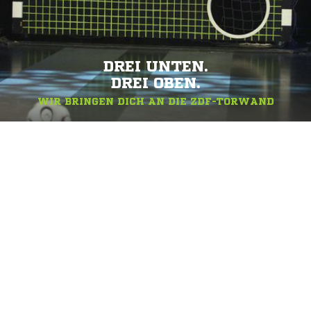
DREI UNTEN.
DREI OBEN.
WIR BRINGEN DICH AN DIE ZDF-TORWAND