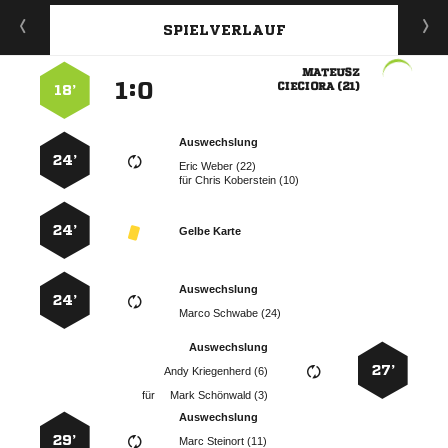
SPIELVERLAUF

:


 
18’
Auswechslung
24’
  
für
  
24’
Gelbe Karte
Auswechslung
24’
  
Auswechslung
27’
  
für
  
Auswechslung
29’
  