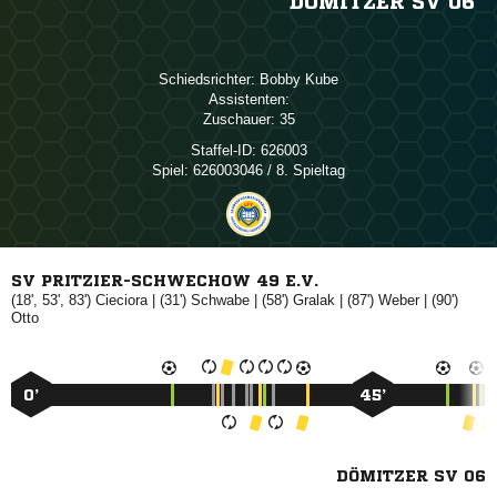
DÖMITZER SV 06
Schiedsrichter:
 
Assistenten:
Zuschauer:
35
Staffel-ID:
626003
Spiel:
626003046 / 8. Spieltag
SV PRITZIER-SCHWECHOW 49 E.V.
(18', 53', 83')

| (31')

| (58')

| (87')

| (90')

0’
45’
DÖMITZER SV 06