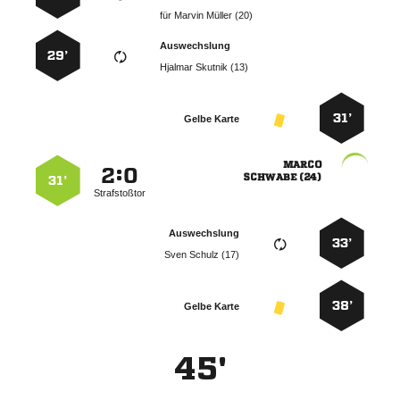
für
  
Auswechslung
29’
  
31’
Gelbe Karte

:


 
31’
Strafstoßtor
Auswechslung
33’
  
38’
Gelbe Karte
45'