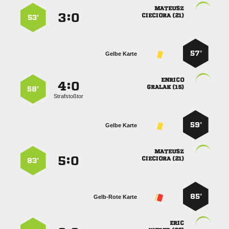

:


 
53’
57’
Gelbe Karte

:


 
58’
Strafstoßtor
59’
Gelbe Karte

:


 
83’
85’
Gelb-Rote Karte
