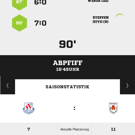
:


 
87’

:


 
90’
90'
ABPFIFF
15:45UHR
ANZEIGE
SAISONSTATISTIK
:
7
11
Aktuelle Platzierung