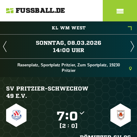
FUSSBALL.DE
KL WM WEST
 
 
Rasenplatz, Sportplatz Pritzier, Zum Sportplatz, 19230
Pritzier
SV PRITZIER-SCHWECHOW
49 E.V.

:

[2 : 0]