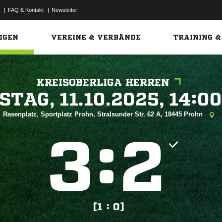
|
FAQ & Kontakt
|
Newsletter
Link
IGEN
VEREINE & VERBÄNDE
TRAINING &
KREISOBERLIGA HERREN
 


Rasenplatz, Sportplatz Prohn, Stralsunder Str. 62 A, 18445 Prohn
:


[1 : 0]