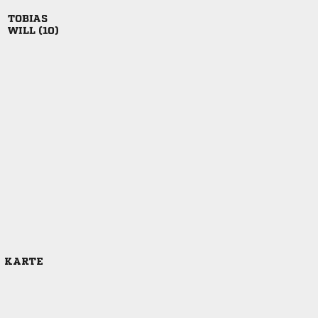

 
E KARTE