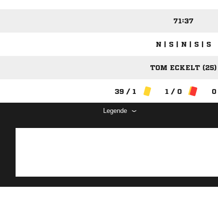
71:37
N | S | N | S | S
TOM ECKELT (25)
39 / 1
1 / 0
0
Legende