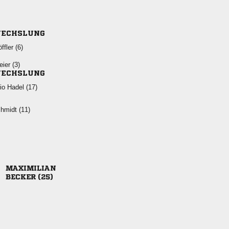
ECHSLUNG
 
 
ECHSLUNG
  
 

 