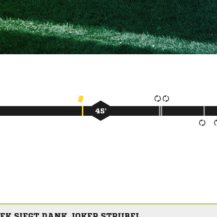
45’
EK SIEGT DANK JOKER STRUBEL