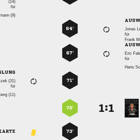

für
 
AUSW
64’
 
für
 
AUSW
67’
 
für
 
SLUNG
71’
 
für
 
:


72’
KARTE
73’