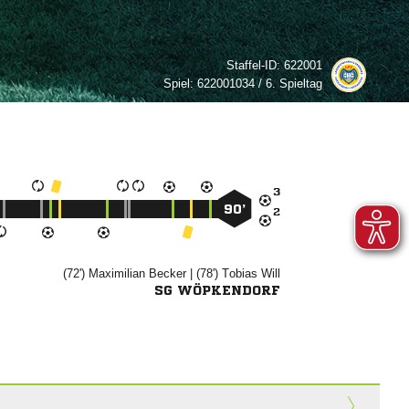
Staffel-ID:
622001
Spiel:
622001034 / 6. Spieltag

90’

(72')


| (78')


SG WÖPKENDORF