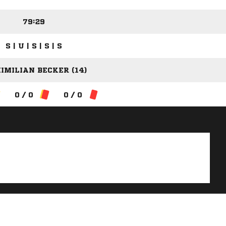
79:29
S | U | S | S | S
IMILIAN BECKER (14)
0 / 0
0 / 0