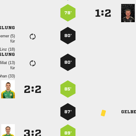
:


78’
SLUNG
80’
 
für
 
SLUNG
80’
 
für
 
:


85’
87’
GELB
:


89’