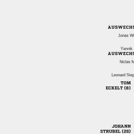
AUSWECH
 
 
AUSWECH
 
 

 

 