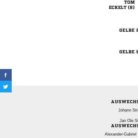

 
GELBE 
GELBE 
AUSWECH
 
  
AUSWECH
