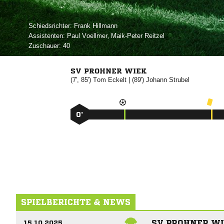
Schiedsrichter:
 
Assistenten:
 
,  
Zuschauer:
40
SV PROHNER WIEK
(7', 85')


| (89')


0’
SPIELBERICHTE & NEWS
SV PROHNER WI
15.10.2025