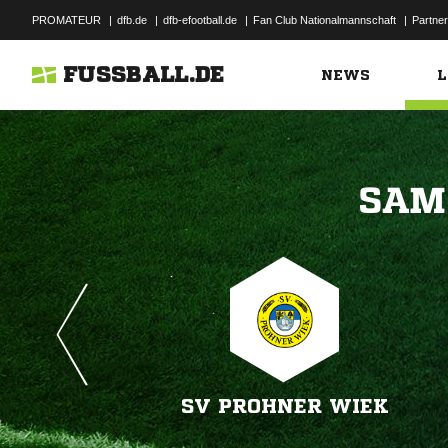
PROMATEUR
|
dfb.de
|
dfb-efootball.de
|
Fan Club Nationalmannschaft
|
Partner
FUSSBALL.DE
NEWS
L

SV PROHNER WIEK