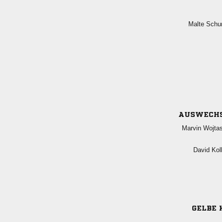
 
AUSWECH
 
 
GELBE 