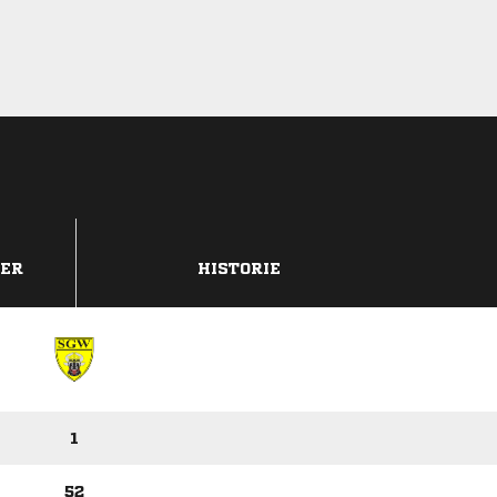
DER
HISTORIE
1
52