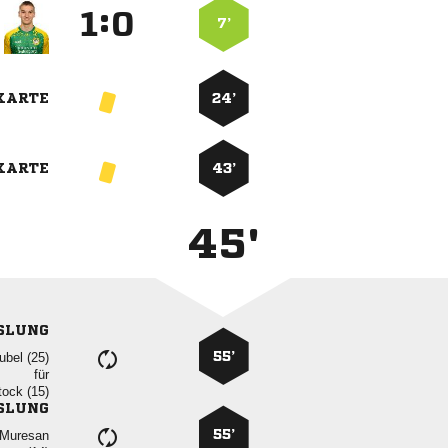
:


7’
KARTE
24’
KARTE
43’
45'
SLUNG
55’
 
für
 
SLUNG
55’
 