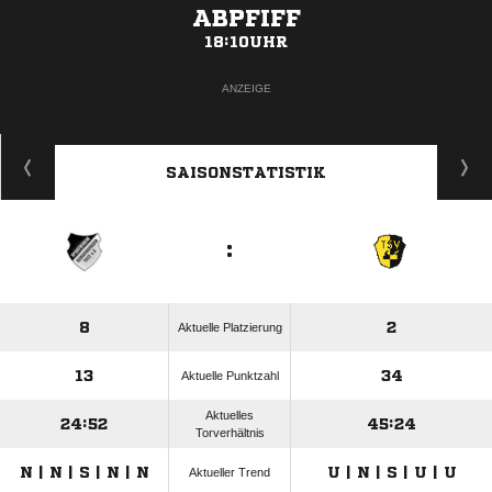
ABPFIFF
18:10UHR
ANZEIGE
SAISONSTATISTIK
:
8
2
Aktuelle Platzierung
13
34
Aktuelle Punktzahl
Aktuelles
24:52
45:24
Torverhältnis
N | N | S | N | N
U | N | S | U | U
Aktueller Trend