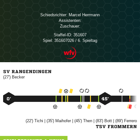
Schiedsrichter:
 
Assistenten:
Zuschauer:
Staffel-ID:
351607
Spiel:
351607026 / 6. Spieltag
SV RANGENDINGEN
(27')

0’
45’
(22')

| (35')

| (45')

| (83')

| (89')

TSV FROMMERN