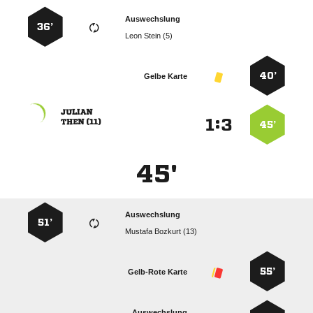
Auswechslung
36’
  
40’
Gelbe Karte

:


 
45’
45'
Auswechslung
51’
  
55’
Gelb-Rote Karte
Auswechslung