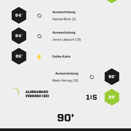
Auswechslung
84’
  
Auswechslung
84’
  
86’
Gelbe Karte
Auswechslung
86’
  

:


 
89’
90'