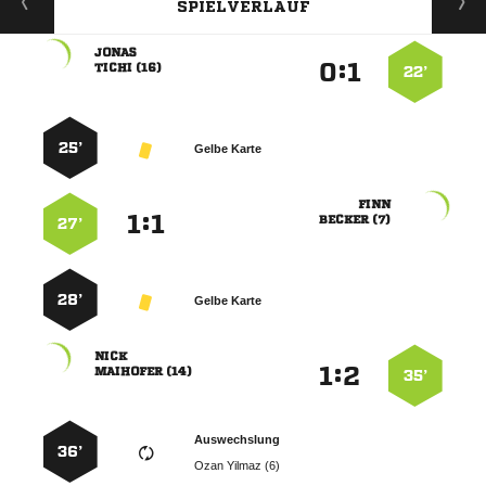
SPIELVERLAUF

:


 
22’
25’
Gelbe Karte

:


 
27’
28’
Gelbe Karte

:


 
35’
Auswechslung
36’
  