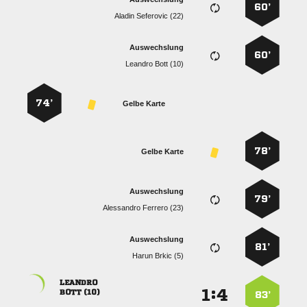
60’
  
Auswechslung
60’
  
74’
Gelbe Karte
78’
Gelbe Karte
Auswechslung
79’
  
Auswechslung
81’
  

:


 
83’