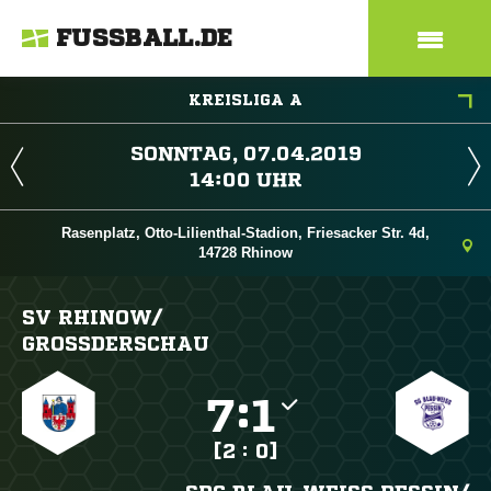
FUSSBALL.DE
KREISLIGA A
 
 
Rasenplatz, Otto-Lilienthal-Stadion, Friesacker Str. 4d,
14728 Rhinow
SV RHINOW/​
GROSSDERSCHAU

:

[2 : 0]