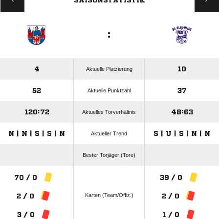
SAISONSTATISTIK
:
4
10
Aktuelle Platzierung
52
37
Aktuelle Punktzahl
120:72
48:63
Aktuelles Torverhältnis
N | N | S | S | N
S | U | S | N | N
Aktueller Trend
Bester Torjäger (Tore)
70 / 0
39 / 0
Karten (Team/Offiz.)
2 / 0
2 / 0
3 / 0
1 / 0