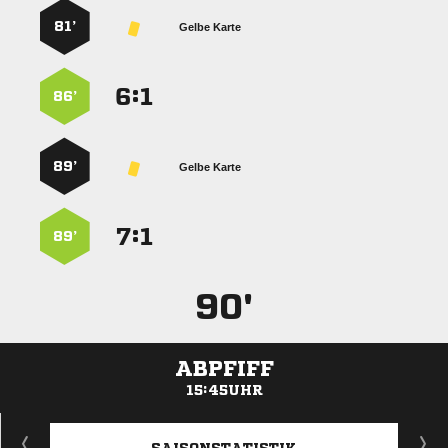
81’
Gelbe Karte
:


86’
89’
Gelbe Karte
:


89’
90'
ABPFIFF
15:45UHR
ANZEIGE