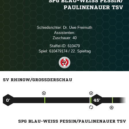
SPG BLAU-WEISS PESSIN/​P
AULINENAUER TSV
Schiedsrichter:
  
Assistenten:
Zuschauer:
40
Staffel-ID:
610479
Spiel:
610479174 / 22. Spieltag
SV RHINOW/GROSSDERSCHAU
0’
45’
SPG BLAU-WEISS PESSIN/PAULINENAUER TSV