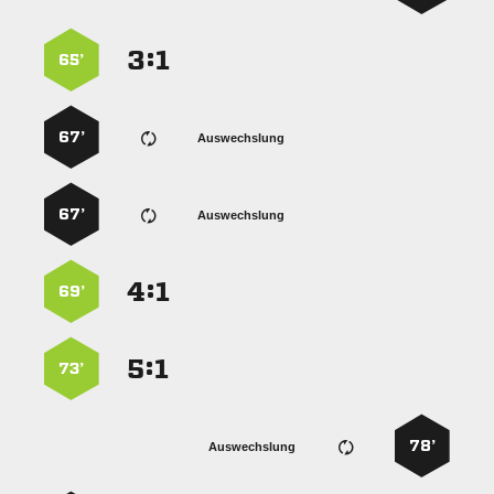
:


65’
67’
Auswechslung
67’
Auswechslung
:


69’
:


73’
78’
Auswechslung