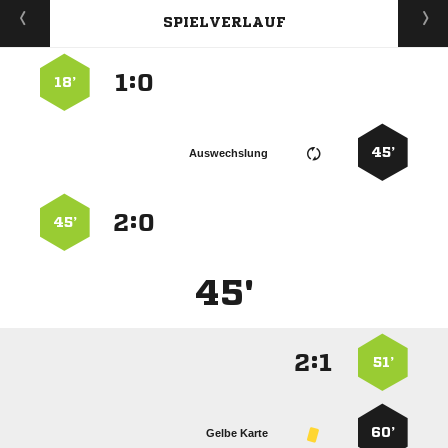
SPIELVERLAUF
:


18’
45’
Auswechslung
:


45’
45'
:


51’
60’
Gelbe Karte