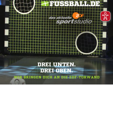
DREI UNTEN.
DREI OBEN.
WIR BRINGEN DICH AN DIE ZDF-TORWAND