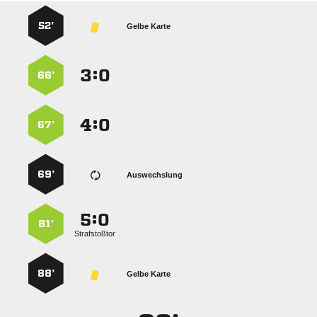
52’
Gelbe Karte
:


66’
:


67’
69’
Auswechslung
:


81’
Strafstoßtor
88’
Gelbe Karte