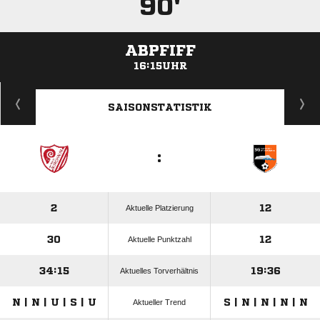
90'
ABPFIFF
16:15UHR
ANZEIGE
SAISONSTATISTIK
:
2
12
Aktuelle Platzierung
30
12
Aktuelle Punktzahl
34:15
19:36
Aktuelles Torverhältnis
N | N | U | S | U
S | N | N | N | N
Aktueller Trend