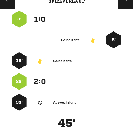
SPIELVERLAUF
:


3’
5’
Gelbe Karte
19’
Gelbe Karte
:


25’
33’
Auswechslung
45'