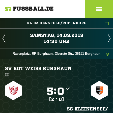
FUSSBALL.DE
KL B2 HERSFELD/ROTENBURG
 
 
Rasenplatz, RP Burghaun, Oberste Str., 36151 Burghaun
SV ROT WEISS BURGHAUN I
I

:

[2 : 0]
SG KLEINENSEE/​