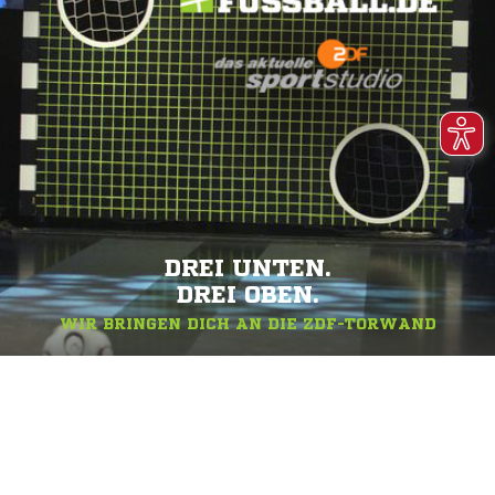
DREI UNTEN.
DREI OBEN.
WIR BRINGEN DICH AN DIE ZDF-TORWAND