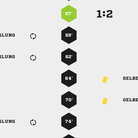
:


57’
SLUNG
59’
SLUNG
62’
64’
GELB
70’
GELB
SLUNG
74’