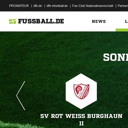
PROMATEUR
|
dfb.de
|
dfb-efootball.de
|
Fan Club Nationalmannschaft
|
Partner
FUSSBALL.DE
NEWS
L

SV ROT WEISS BURGHAUN I
I