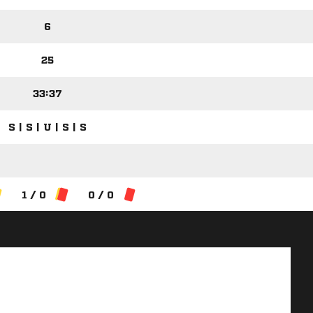
6
25
33:37
S | S | U | S | S
1 / 0
0 / 0