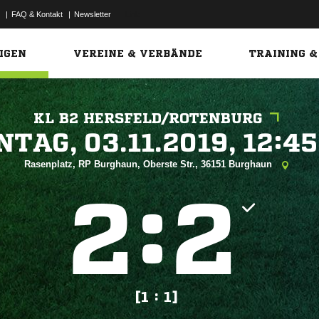
|
FAQ & Kontakt
|
Newsletter
Link
IGEN
VEREINE & VERBÄNDE
TRAINING &
KL B2 HERSFELD/ROTENBURG
 


Rasenplatz, RP Burghaun, Oberste Str., 36151 Burghaun
:


[1 : 1]