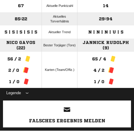
67
14
Aktuelle Punktzahl
Aktuelles
85:22
29:94
Torverhältnis
S | S | S | S | S
N | N | N | U | S
Aktueller Trend
NICO GAVOS
JANNICK RUDOLPH
Bester Torjäger (Tore)
(22)
(9)
56 / 2
65 / 4
Karten (Team/Offiz.)
2 / 0
4 / 2
1 / 0
1 / 0
Legende
ANZEIGE
FALSCHES ERGEBNIS MELDEN