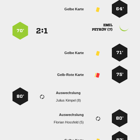
64’
Gelbe Karte

:


 
70’
71’
Gelbe Karte
75’
Gelb-Rote Karte
Auswechslung
80’
  
Auswechslung
80’
  