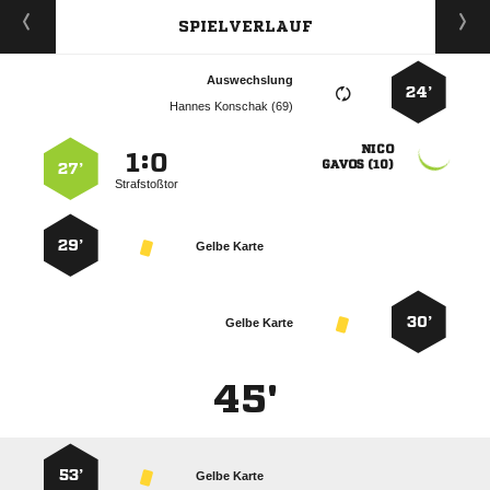
SPIELVERLAUF
Auswechslung
24’
  

:


 
27’
Strafstoßtor
29’
Gelbe Karte
30’
Gelbe Karte
45'
53’
Gelbe Karte