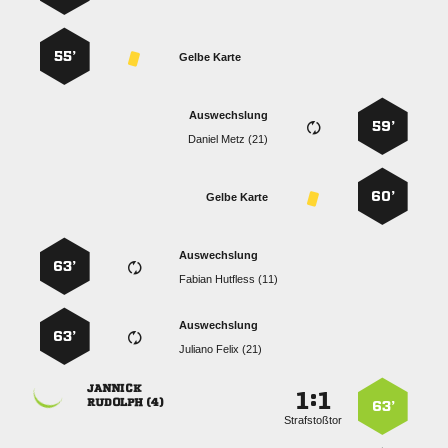
55’
Gelbe Karte
Auswechslung
59’
  
60’
Gelbe Karte
Auswechslung
63’
  
Auswechslung
63’
  

:


 
63’
Strafstoßtor