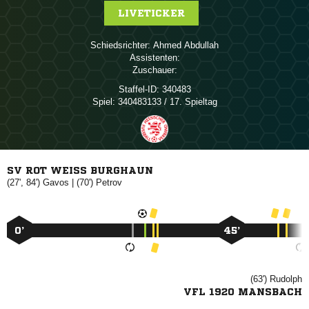
LIVETICKER
Schiedsrichter:
 
Assistenten:
Zuschauer:
Staffel-ID:
340483
Spiel:
340483133 / 17. Spieltag
SV ROT WEISS BURGHAUN
(27', 84')

| (70')

0’
45’
(63')

VFL 1920 MANSBACH