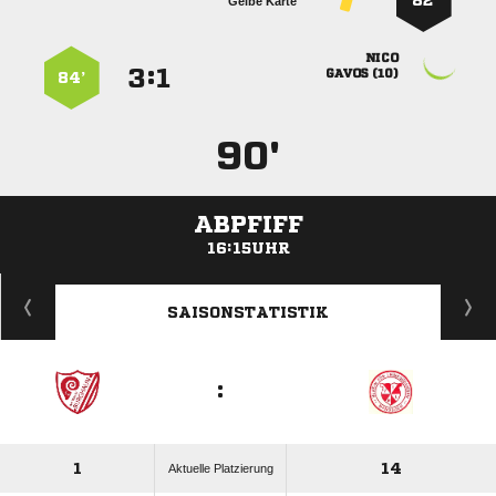
82’
Gelbe Karte

:


 
84’
90'
ABPFIFF
16:15UHR
ANZEIGE
SAISONSTATISTIK
:
1
14
Aktuelle Platzierung