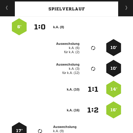
SPIELVERLAUF
:


6’
k.A. (8)
Auswechslung
10’
k.A. (6)
für
k.A. (2)
Auswechslung
10’
k.A. (3)
für
k.A. (12)
:


14’
k.A. (10)
:


16’
k.A. (16)
Auswechslung
17’
k.A. (9)