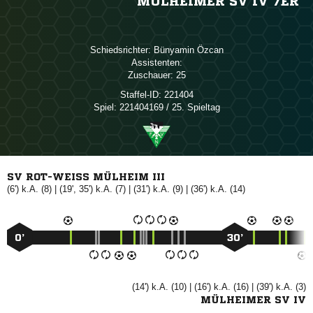
MÜLHEIMER SV IV 7ER
Schiedsrichter:
 
Assistenten:
Zuschauer:
25
Staffel-ID:
221404
Spiel:
221404169 / 25. Spieltag
SV ROT-WEISS MÜLHEIM III
(6') k.A. (8) | (19', 35') k.A. (7) | (31') k.A. (9) | (36') k.A. (14)
0’
30’
(14') k.A. (10) | (16') k.A. (16) | (39') k.A. (3)
MÜLHEIMER SV IV