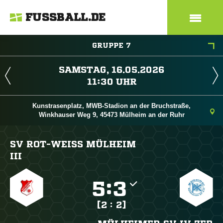
FUSSBALL.DE
GRUPPE 7
 
 
Kunstrasenplatz, MWB-Stadion an der Bruchstraße,
Winkhauser Weg 9, 45473 Mülheim an der Ruhr
SV ROT-WEISS MÜLHEIM
III

:

[2 : 2]