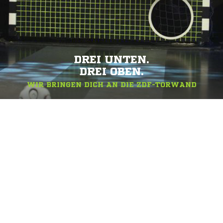
DREI UNTEN.
DREI OBEN.
WIR BRINGEN DICH AN DIE ZDF-TORWAND