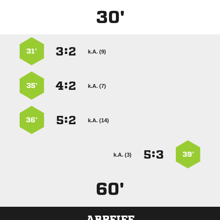
30'
:


31’
k.A. (9)
:


35’
k.A. (7)
:


36’
k.A. (14)
:


39’
k.A. (3)
60'
ABPFIFF