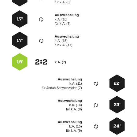
für
k.A. (6)
Auswechslung
17’
k.A. (10)
für
k.A. (8)
Auswechslung
17’
k.A. (15)
für
k.A. (17)
:


19’
k.A. (7)
Auswechslung
22’
k.A. (11)
für
  
Auswechslung
23’
k.A. (14)
für
k.A. (8)
Auswechslung
24’
k.A. (15)
für
k.A. (9)