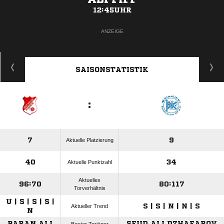
12:45UHR
ANZEIGE
SAISONSTATISTIK
:
7
9
Aktuelle Platzierung
40
34
Aktuelle Punktzahl
Aktuelles
96:70
80:117
Torverhältnis
U | S | S | S |
S | S | N | N | S
Aktueller Trend
N
BARAN ALI
SEIID ALI DZHAFAROV