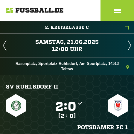
FUSSBALL.DE
2. KREISKLASSE C
 
 
Rasenplatz, Sportplatz Ruhlsdorf, Am Sportplatz, 14513
Teltow
SV RUHLSDORF II

:

[2 : 0]
POTSDAMER FC 1