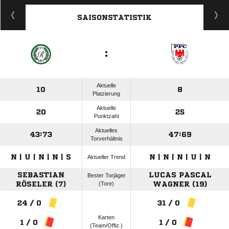
ANZEIGE
SAISONSTATISTIK
:
Aktuelle
10
8
Platzierung
Aktuelle
20
25
Punktzahl
Aktuelles
43:73
47:69
Torverhältnis
N | U | N | N | S
N | N | N | U | N
Aktueller Trend
SEBASTIAN
LUCAS PASCAL
Bester Torjäger
RÖSELER (7)
(Tore)
WAGNER (19)
24 / 0
31 / 0
Karten
1 / 0
1 / 0
(Team/Offiz.)