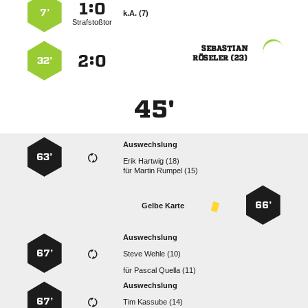
:


7’
k.A. (7)
Strafstoßtor

:


 
32’
45'
Auswechslung
63’
  
für
  
66’
Gelbe Karte
Auswechslung
67’
  
für
  
Auswechslung
67’
  