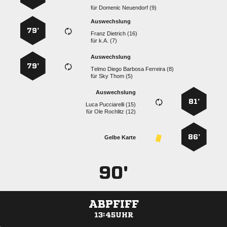
für
  
Auswechslung
79’
  
für
k.A. (7)
Auswechslung
79’
    
für
  
Auswechslung
81’
  
für
  
86’
Gelbe Karte
90'
ABPFIFF
13:45UHR