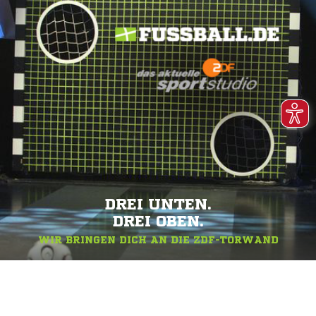
DREI UNTEN.
DREI OBEN.
WIR BRINGEN DICH AN DIE ZDF-TORWAND