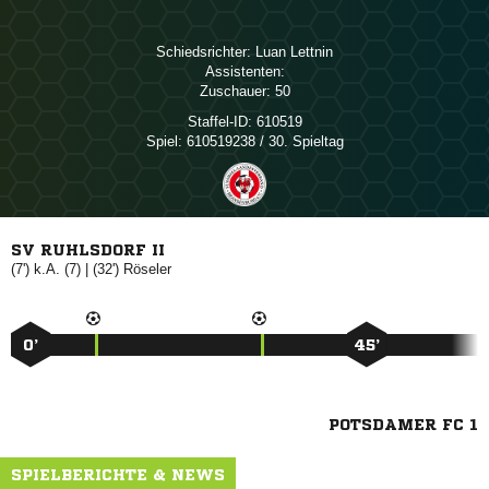
Schiedsrichter:
 
Assistenten:
Zuschauer:
50
Staffel-ID:
610519
Spiel:
610519238 / 30. Spieltag
SV RUHLSDORF II
(7') k.A. (7) | (32')

0’
45’
POTSDAMER FC 1
SPIELBERICHTE & NEWS