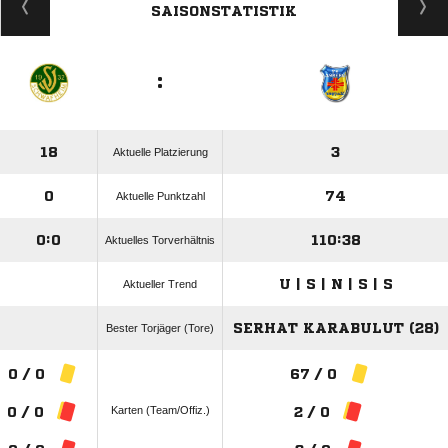
SAISONSTATISTIK
:
18
3
Aktuelle Platzierung
0
74
Aktuelle Punktzahl
0:0
110:38
Aktuelles Torverhältnis
U | S | N | S | S
Aktueller Trend
SERHAT KARABULUT (28)
Bester Torjäger (Tore)
0 / 0
67 / 0
Karten (Team/Offiz.)
0 / 0
2 / 0