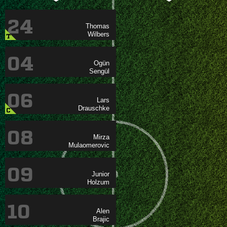
24


T
04


06


C
08


09


10

