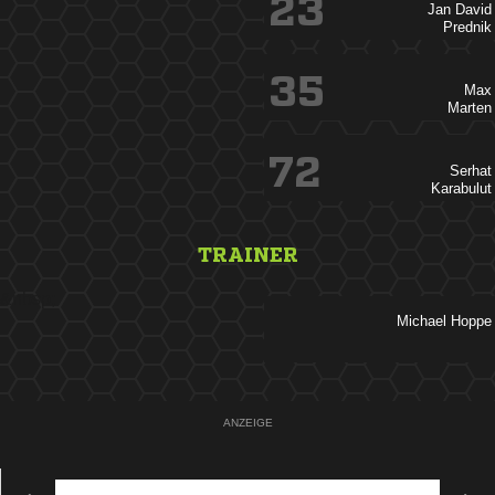
23
 

35


72


TRAINER
&nbsp;
 
ANZEIGE