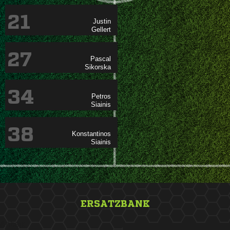
21


27


34


38


ERSATZBANK
&nbsp;