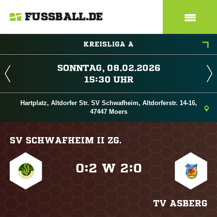
FUSSBALL.DE
KREISLIGA A
 
 
Hartplatz, Altdorfer Str. SV Schwafheim, Altdorferstr. 14-16,
47447 Moers
SV SCHWAFHEIM II ZG.

:

W

:

TV ASBERG