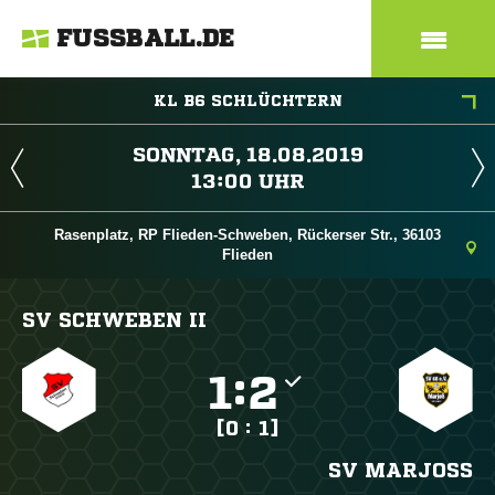
FUSSBALL.DE
KL B6 SCHLÜCHTERN
 
 
Rasenplatz, RP Flieden-Schweben, Rückerser Str., 36103
Flieden
SV SCHWEBEN II

:

[0 : 1]
SV MARJOSS