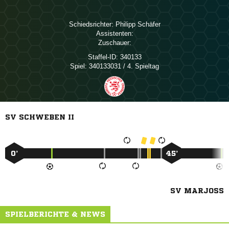
Schiedsrichter:
 
Assistenten:
Zuschauer:
Staffel-ID:
340133
Spiel:
340133031 / 4. Spieltag
SV SCHWEBEN II
0’
45’
SV MARJOSS
SPIELBERICHTE & NEWS