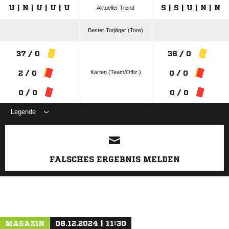
U | N | U | U | U
S | S | U | N | N
Aktueller Trend
Bester Torjäger (Tore)
37 / 0
36 / 0
Karten (Team/Offiz.)
2 / 0
0 / 0
0 / 0
0 / 0
Legende
ANZEIGE
FALSCHES ERGEBNIS MELDEN
MAGAZIN
08.12.2024 | 11:30