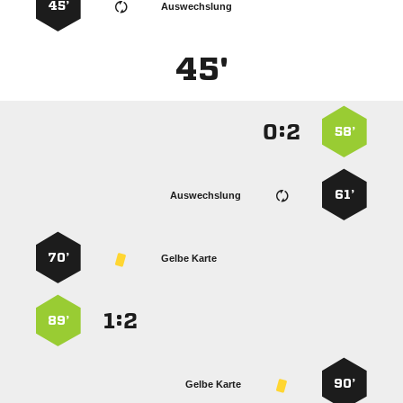
45’
Auswechslung
45'
:


58’
61’
Auswechslung
70’
Gelbe Karte
:


89’
90’
Gelbe Karte