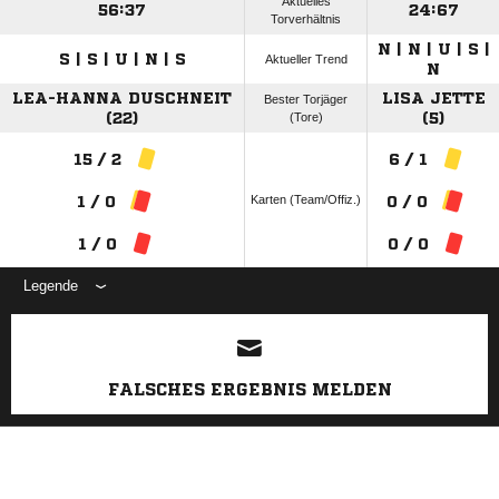
Aktuelles
56:37
24:67
Torverhältnis
N | N | U | S |
S | S | U | N | S
Aktueller Trend
N
LEA-HANNA DUSCHNEIT
LISA JETTE
Bester Torjäger
(22)
(Tore)
(5)
15 / 2
6 / 1
Karten (Team/Offiz.)
1 / 0
0 / 0
1 / 0
0 / 0
Legende
ANZEIGE
FALSCHES ERGEBNIS MELDEN