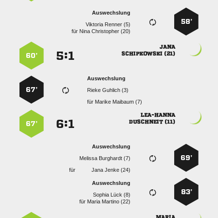
Auswechslung
58’
  
für
  

:


 
60’
Auswechslung
67’
  
für
  

:


 
67’
Auswechslung
69’
  
für
  
Auswechslung
83’
  
für
  
