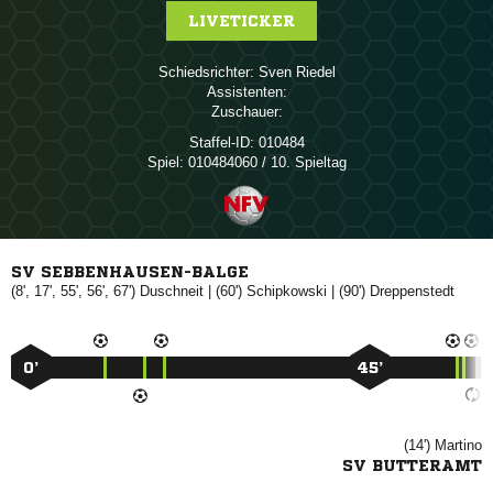
LIVETICKER
Schiedsrichter:
 
Assistenten:
Zuschauer:
Staffel-ID:
010484
Spiel:
010484060 / 10. Spieltag
SV SEBBENHAUSEN-BALGE
(8', 17', 55', 56', 67')

| (60')

| (90')

0’
45’
(14')

SV BUTTERAMT