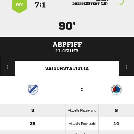
:


 
90’
90'
ABPFIFF
11:45UHR
ANZEIGE
SAISONSTATISTIK
:
3
9
Aktuelle Platzierung
38
14
Aktuelle Punktzahl