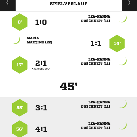
SPIELVERLAUF

:


 
8’

:


 
14’

:


 
17’
Strafstoßtor
45'

:


 
55’

:


 
56’