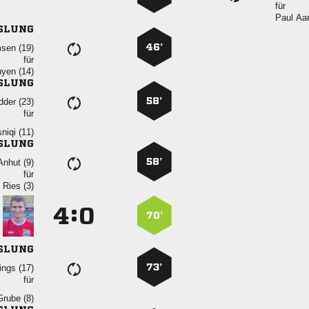
für
 
SLUNG
46’
 
für
 
SLUNG
58’
 
für
 
SLUNG
58’
 
für
  
:


70’
SLUNG
73’
 
für
 