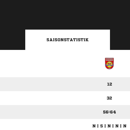
SAISONSTATISTIK
12
32
56:64
N | S | N | N | N