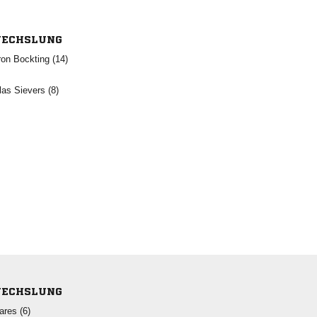
ECHSLUNG
  
  
ECHSLUNG
 