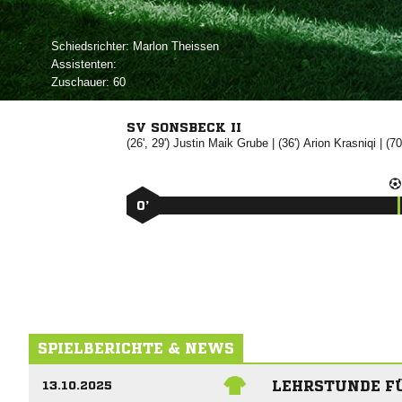
Schiedsrichter:
 
Assistenten:
Zuschauer:
60
SV SONSBECK II
(26', 29')
 

| (36')


| (70
0’
SPIELBERICHTE & NEWS
LEHRSTUNDE FÜ
13.10.2025