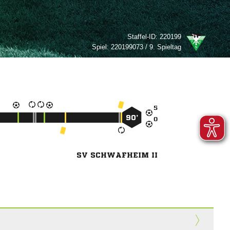
Staffel-ID:
220199
Spiel:
220199073 / 9. Spieltag

90’

SV SCHWAFHEIM II