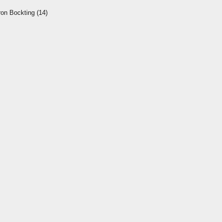
  