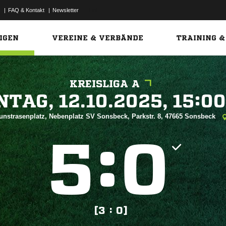
|
FAQ & Kontakt
|
Newsletter
Link
IGEN
VEREINE & VERBÄNDE
TRAINING &
KREISLIGA A
 


unstrasenplatz, Nebenplatz SV Sonsbeck, Parkstr. 8, 47665 Sonsbeck
:


[3 : 0]