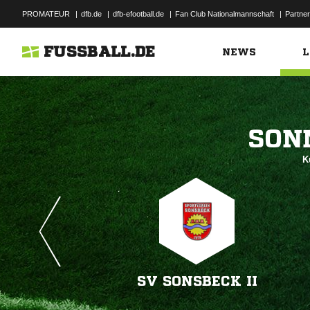
PROMATEUR
|
dfb.de
|
dfb-efootball.de
|
Fan Club Nationalmannschaft
|
Partner
FUSSBALL.DE
NEWS
L

K
SV SONSBECK II