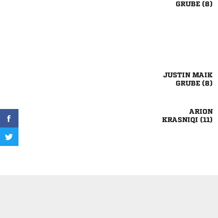
 
 
 

 