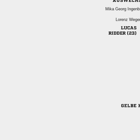
AUSWECH
  
 

 
GELBE 