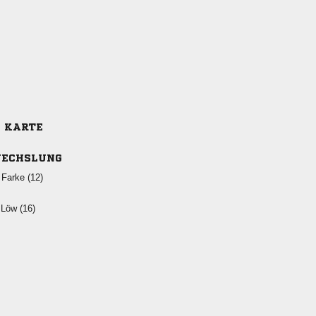
E KARTE
ECHSLUNG
 
  