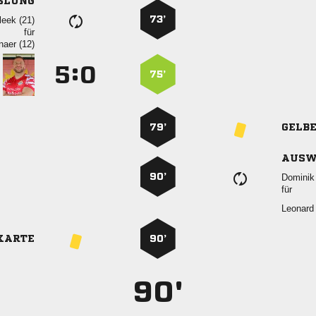
SLUNG
73’
 
für
 
:


75’
79’
GELB
AUSW
90’
 
für

KARTE
90’
90'