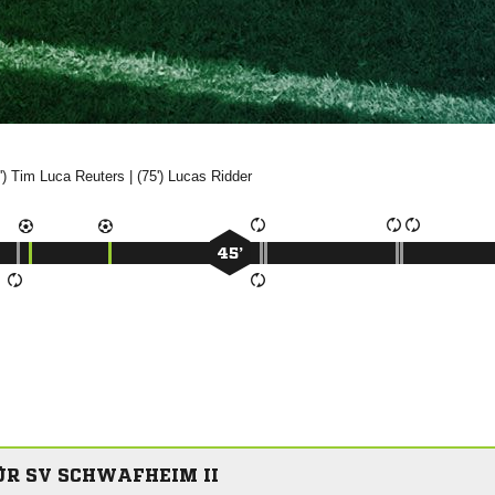
')
 

| (75')


45’
R SV SCHWAFHEIM II