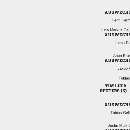
AUSWECH
 
  
AUSWECH
 
 
AUSWECH
 

 
 
AUSWECH
 
  