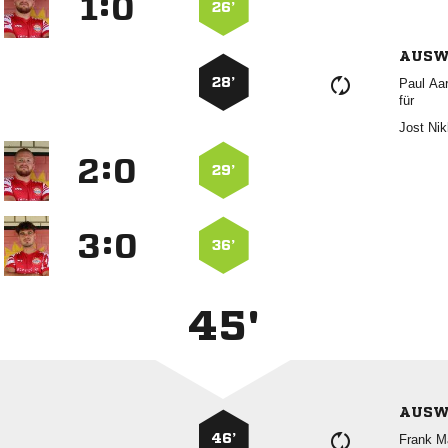
:


26’
AUSW
28’
 
für
 
:


29’
:


36’
45'
AUSW
46’
 