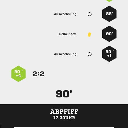
88’
Auswechslung
90’
Gelbe Karte
90 ’
Auswechslung
+1
90 ’
:


+4
90'
ABPFIFF
17:30UHR
ANZEIGE