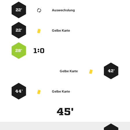
22’
Auswechslung
22’
Gelbe Karte
:


28’
42’
Gelbe Karte
44’
Gelbe Karte
45'