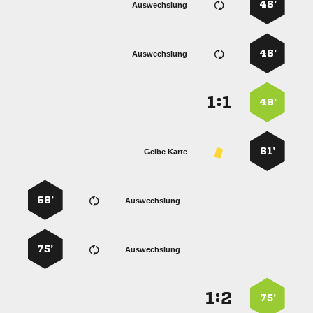
46’
Auswechslung
46’
Auswechslung
:


49’
61’
Gelbe Karte
68’
Auswechslung
75’
Auswechslung
:


75’