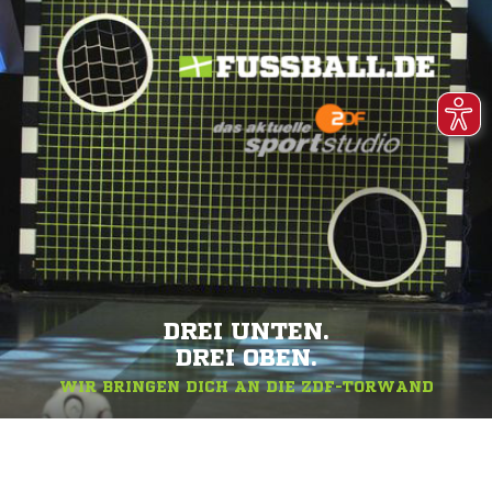
DREI UNTEN.
DREI OBEN.
WIR BRINGEN DICH AN DIE ZDF-TORWAND