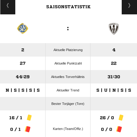
SAISONSTATISTIK
:
2
4
Aktuelle Platzierung
27
22
Aktuelle Punktzahl
44:29
31:30
Aktuelles Torverhältnis
N | S | S | S | S
S | U | N | S | S
Aktueller Trend
Bester Torjäger (Tore)
16 / 1
26 / 0
Karten (Team/Offiz.)
0 / 1
0 / 0