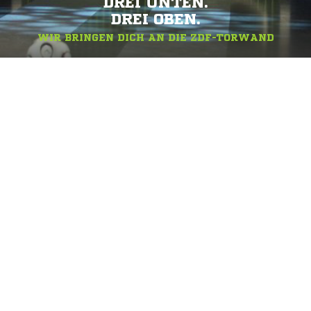
DREI UNTEN.
DREI OBEN.
WIR BRINGEN DICH AN DIE ZDF-TORWAND