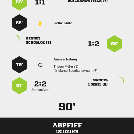
:


 
60’
65’
Gelbe Karte

:


 
66’
Auswechslung
79’
  
für
  

:


 
81’
Strafstoßtor
90'
ABPFIFF
18:10UHR