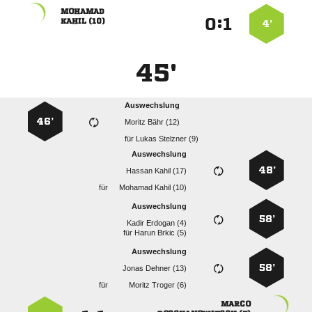

:


 
4’
45'
Auswechslung
46’
  
für
  
Auswechslung
48’
  
für
  
Auswechslung
58’
  
für
  
Auswechslung
58’
  
für
  
