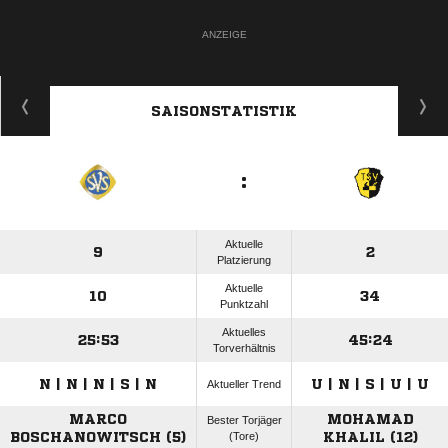
ANZEIGE
SAISONSTATISTIK
:
Aktuelle
9
2
Platzierung
Aktuelle
10
34
Punktzahl
Aktuelles
25:53
45:24
Torverhältnis
N | N | N | S | N
U | N | S | U | U
Aktueller Trend
MARCO
MOHAMAD
Bester Torjäger
BOSCHANOWITSCH (5)
(Tore)
KHALIL (12)