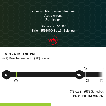
Schiedsrichter:
 
Assistenten:
Zuschauer:
Staffel-ID:
351607
Spiel:
351607063 / 13. Spieltag
SV SPAICHINGEN
(60')

| (81')

0’
45’
(4')

| (66')

TSV FROMMERN