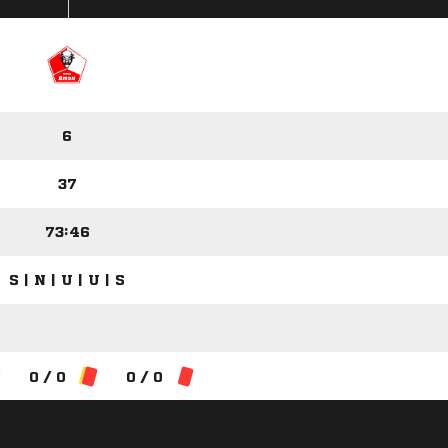
6
37
73:46
S | N | U | U | S
0 / 0
0 / 0