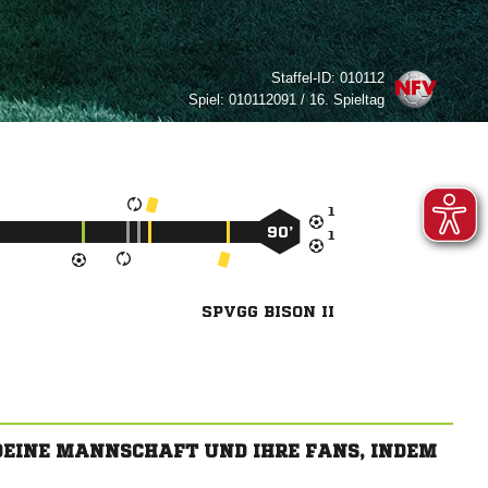
Staffel-ID:
010112
Spiel:
010112091 / 16. Spieltag

90’

SPVGG BISON II
 DEINE MANNSCHAFT UND IHRE FANS, INDEM