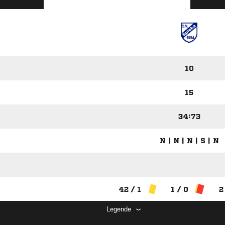
10
15
34:73
N | N | N | S | N
42 / 1
1 / 0
2
Legende