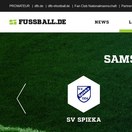
PROMATEUR
|
dfb.de
|
dfb-efootball.de
|
Fan Club Nationalmannschaft
|
Partner
FUSSBALL.DE
NEWS
L

SV SPIEKA