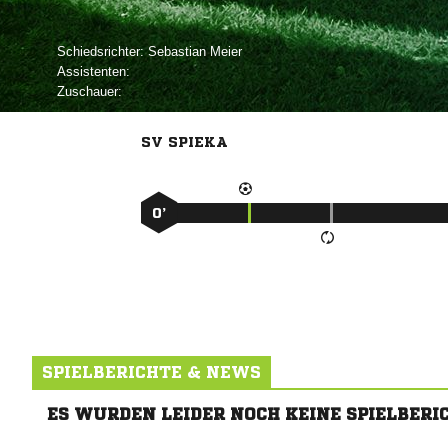
Schiedsrichter:
 
Assistenten:
Zuschauer:
SV SPIEKA
0’
SPIELBERICHTE & NEWS
ES WURDEN LEIDER NOCH KEINE SPIELBERI