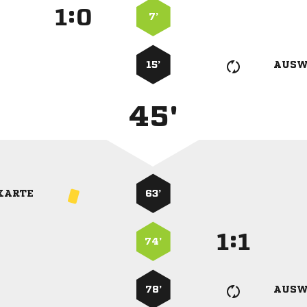
:


7’
15’
AUSW
45'
KARTE
63’
:


74’
78’
AUSW