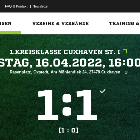
|
FAQ & Kontakt
|
Newsletter
Link
IGEN
VEREINE & VERBÄNDE
TRAINING &
1.KREISKLASSE CUXHAVEN ST. I
 


Rasenplatz, Oxstedt, Am Möhlendiek 24, 27478 Cuxhaven
:


[1 : 0]