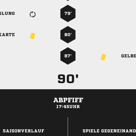
SLUNG
79’
KARTE
80’
87’
GELB
90'
ABPFIFF
17:45UHR
ANZEIGE
SAISONVERLAUF
SPIELE GEGENEINAN