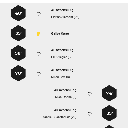
Auswechslung
46’
  
55’
Gelbe Karte
Auswechslung
58’
  
Auswechslung
70’
  
Auswechslung
74’
  
Auswechslung
85’
  