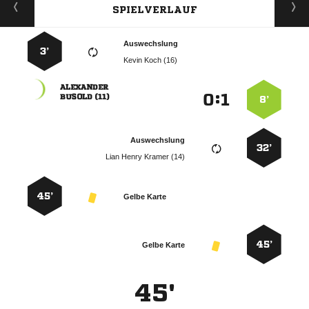
SPIELVERLAUF
Auswechslung
3’
  

:


 
8’
Auswechslung
32’
   
45’
Gelbe Karte
45’
Gelbe Karte
45'