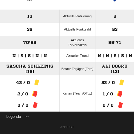
13
8
Aktuelle Platzierung
35
53
Aktuelle Punktzahl
Aktuelles
70:85
86:71
Torverhältnis
N | S | S | N | N
N | N | S | S | N
Aktueller Trend
SASCHA SCHLEINIG
ALI DOGRU
Bester Torjäger (Tore)
(16)
(13)
42 / 0
52 / 0
Karten (Team/Offiz.)
2 / 0
1 / 0
0 / 0
0 / 0
Legende
ANZEIGE