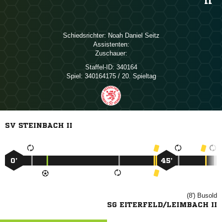
II
Schiedsrichter:
  
Assistenten:
Zuschauer:
Staffel-ID:
340164
Spiel:
340164175 / 20. Spieltag
SV STEINBACH II
0’
45’
(8')

SG EITERFELD/LEIMBACH II