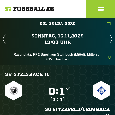
FUSSBALL.DE
KOL FULDA NORD
 
 
Rasenplatz, RP2 Burghaun-Steinbach (Mittel), Mittelstr.,
36151 Burghaun
SV STEINBACH II

:

[0 : 1]
SG EITERFELD/​LEIMBACH