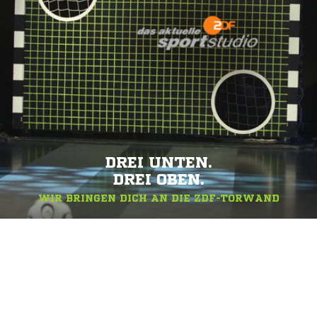
DREI UNTEN.
DREI OBEN.
WIR BRINGEN DICH AN DIE ZDF-TORWAND