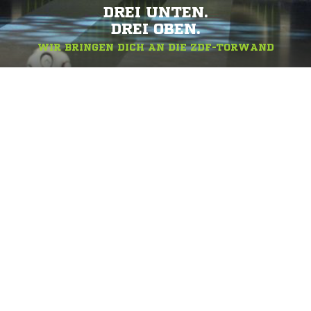
DREI UNTEN.
DREI OBEN.
WIR BRINGEN DICH AN DIE ZDF-TORWAND