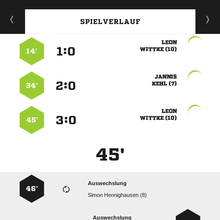
SPIELVERLAUF

:


 
14’

:


 
34’

:


 
45’
45'
Auswechslung
46’
  
Auswechslung