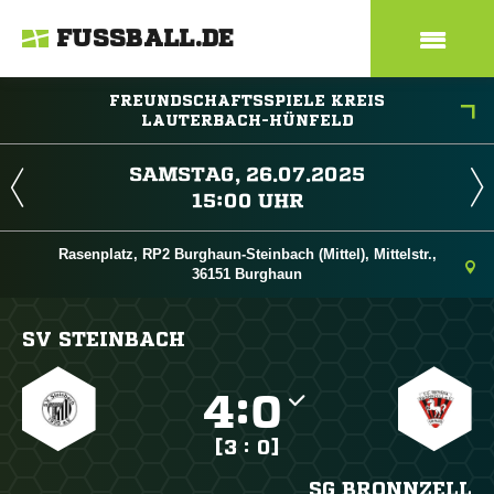
FUSSBALL.DE
FREUNDSCHAFTSSPIELE KREIS
LAUTERBACH-HÜNFELD
 
 
Rasenplatz, RP2 Burghaun-Steinbach (Mittel), Mittelstr.,
36151 Burghaun
SV STEINBACH

:

[3 : 0]
SG BRONNZELL