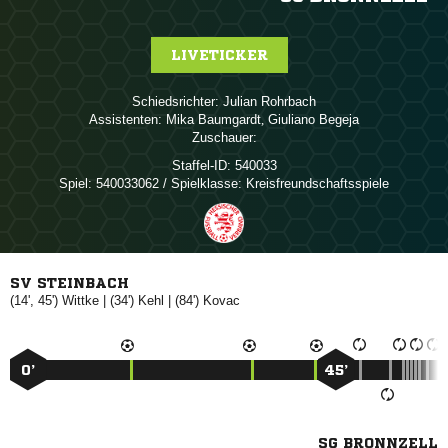
LIVETICKER
Schiedsrichter:
 
Assistenten:
 
,  
Zuschauer:
Staffel-ID:
540033
Spiel:
540033062 / Spielklasse: Kreisfreundschaftsspiele
SV STEINBACH
(14', 45')

| (34')

| (84')

0’
45’
SG BRONNZELL