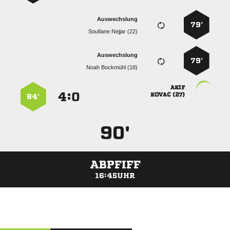
Auswechslung
79’
  
Auswechslung
79’
  

:


 
84’
90'
ABPFIFF
16:45UHR
ANZEIGE