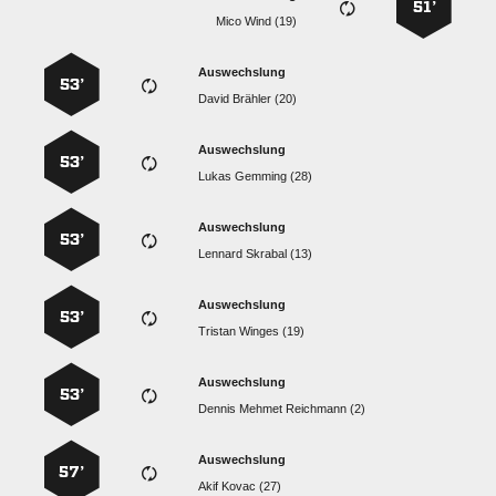
51’
  
Auswechslung
53’
  
Auswechslung
53’
  
Auswechslung
53’
  
Auswechslung
53’
  
Auswechslung
53’
   
Auswechslung
57’
  